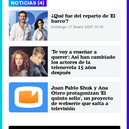
NOTICIAS (4)
¿Qué fue del reparto de 'El
barco'?
Domingo 17 Enero 2021 10:16
'Te voy a enseñar a
querer': Así han cambiado
los actores de la
telenovela 15 años
después
Martes 30 Julio 2019 10:30
Juan Pablo Shuk y Ana
Otero protagonizan 'El
quinto sello', un proyecto
de webserie que salta a
televisión
Lunes 6 Agosto 2012 21:00