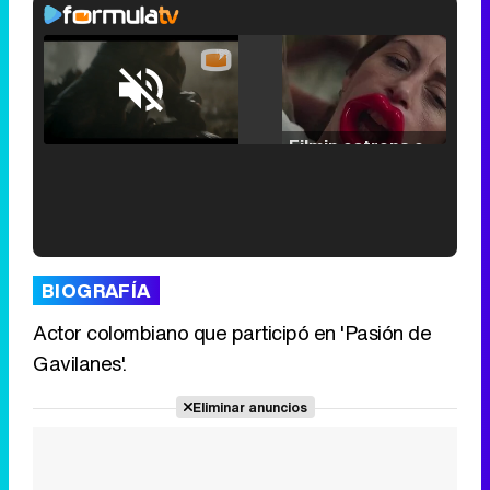
Loaded
:
25.30%
/
Unmute
Filmin estrena el tráiler de 'Millennial Mal', su nueva comedia universitaria de la mano de Lorena Iglesias
'120 Minutos' celebra sus 2.000 programas en Telemadrid con un vídeo del día a día en la redacción
BIOGRAFÍA
Actor colombiano que participó en 'Pasión de
Gavilanes'.
Tráiler de '33 días', la nueva serie de Atresplayer con Julián Villagrán y José Manuel Poga
Eliminar anuncios