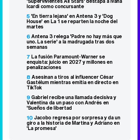
'Supervivientes All Stars' destapa a Ivana
Icardi como concursante
5
'En tierra lejana' en Antena 3 y 'Dog
House' en La 1 se reparten la noche del
martes
6
Antena 3 relega 'Padre no hay más que
uno. La serie' a la madrugada tras dos
semanas
7
La fusión Paramount-Warner se
enquista: juicio en 2027 y millones en
penalizaciones
8
Asesinan a tiros al influencer César
Gastélum mientras emitía en directo en
TikTok
9
Gabriel recibe una llamada decisiva y
Valentina da un paso con Andrés en
'Sueños de libertad
10
Jacobo regresa por sorpresa y da un
giro a la historia de Martina y Adriano en
'La promesa'