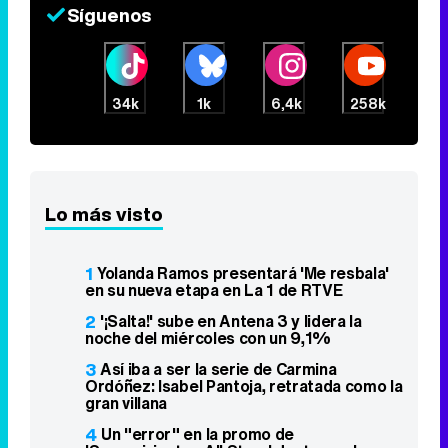
Síguenos
34k
1k
6,4k
258k
Lo más visto
1
Yolanda Ramos presentará 'Me resbala'
en su nueva etapa en La 1 de RTVE
2
'¡Salta!' sube en Antena 3 y lidera la
noche del miércoles con un 9,1%
3
Así iba a ser la serie de Carmina
Ordóñez: Isabel Pantoja, retratada como la
gran villana
4
Un "error" en la promo de