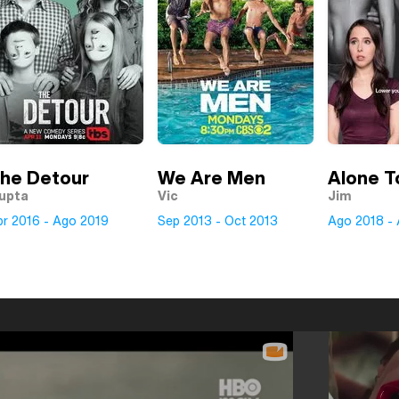
he Detour
We Are Men
Alone T
upta
Vic
Jim
br 2016 - Ago 2019
Sep 2013 - Oct 2013
Ago 2018 -