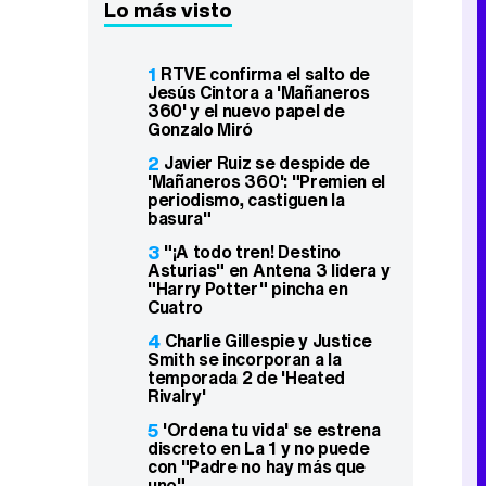
Lo más visto
1
RTVE confirma el salto de
Jesús Cintora a 'Mañaneros
360' y el nuevo papel de
Gonzalo Miró
2
Javier Ruiz se despide de
'Mañaneros 360': "Premien el
periodismo, castiguen la
basura"
3
"¡A todo tren! Destino
Asturias" en Antena 3 lidera y
"Harry Potter" pincha en
Cuatro
4
Charlie Gillespie y Justice
Smith se incorporan a la
temporada 2 de 'Heated
Rivalry'
5
'Ordena tu vida' se estrena
discreto en La 1 y no puede
con "Padre no hay más que
uno"