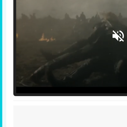
Loaded
:
25.30%
/
Unmute