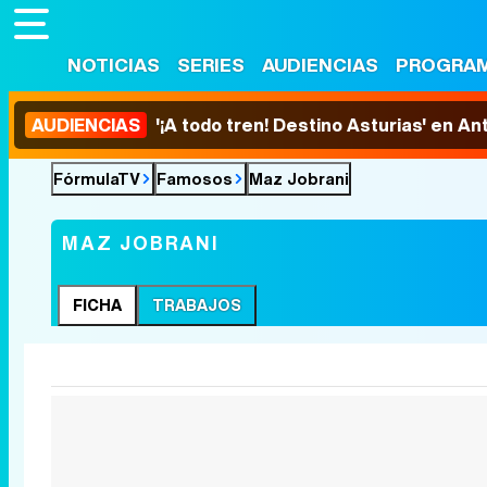
NOTICIAS
SERIES
AUDIENCIAS
PROGRA
AUDIENCIAS
'¡A todo tren! Destino Asturias' en An
FórmulaTV
Famosos
Maz Jobrani
MAZ JOBRANI
FICHA
TRABAJOS