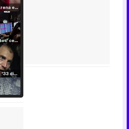
Filmin estrena el tráiler de 'Millennial Mal', su nueva comedia universitaria de la mano de Lorena Iglesias
'120 Minutos' celebra sus 2.000 programas en Telemadrid con un vídeo del día a día en la redacción
Tráiler de '33 días', la nueva serie de Atresplayer con Julián Villagrán y José Manuel Poga
Tráiler en catalán de 'Ravalear', la nueva serie de HBO Max sobre los fondos buitre