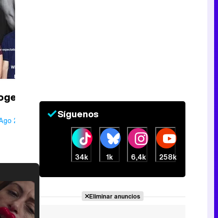
ogether
Síguenos
 Ago 2018
34k
1k
6,4k
258k
Eliminar anuncios