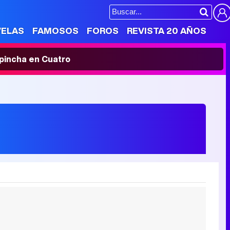
VELAS
FAMOSOS
FOROS
REVISTA 20 AÑOS
' pincha en Cuatro