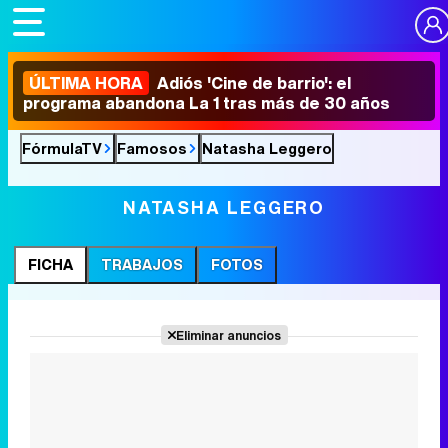
ÚLTIMA HORA
Adiós 'Cine de barrio': el
programa abandona La 1 tras más de 30 años
FórmulaTV
Famosos
Natasha Leggero
NATASHA LEGGERO
FICHA
TRABAJOS
FOTOS
Eliminar anuncios