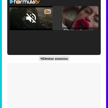
Loaded
:
25.30%
/
Unmute
Filmin estrena el tráiler de 'Millennial Mal', su nueva comedia universitaria de la mano de Lorena Iglesias
'120 Minutos' celebra sus 2.000 programas en Telemadrid con un vídeo del día a día en la redacción
Eliminar anuncios
Tráiler de '33 días', la nueva serie de Atresplayer con Julián Villagrán y José Manuel Poga