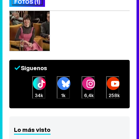
FOTOS (1)
Síguenos
34k
1k
6,4k
258k
Lo más visto