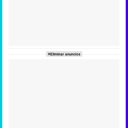
Tráiler en catalán de 'Ravalear', la nueva serie de HBO Max sobre los fondos buitre
Tráiler de la tercera temporada de 'The Walking Dead: Dead City' de AMC+
Eliminar anuncios
Canción ganadora de Eurovisión 2026: DARA con "Bangaranga" por Bulgaria