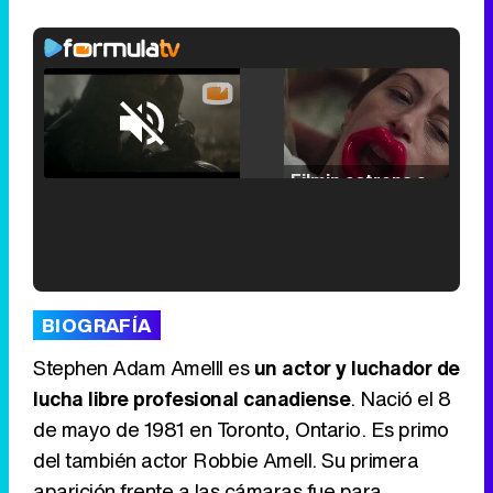
Loaded
:
25.30%
/
Unmute
Filmin estrena el tráiler de 'Millennial Mal', su nueva comedia universitaria de la mano de Lorena Iglesias
'120 Minutos' celebra sus 2.000 programas en Telemadrid con un vídeo del día a día en la redacción
BIOGRAFÍA
Stephen Adam Amelll es
un actor y luchador de
lucha libre profesional canadiense
. Nació el 8
de mayo de 1981 en Toronto, Ontario. Es primo
Tráiler de '33 días', la nueva serie de Atresplayer con Julián Villagrán y José Manuel Poga
del también actor Robbie Amell. Su primera
aparición frente a las cámaras fue para