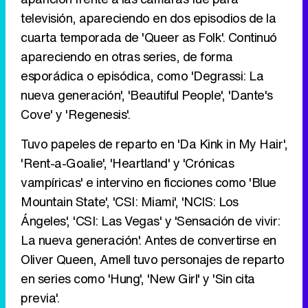
televisión, apareciendo en dos episodios de la
cuarta temporada de 'Queer as Folk'. Continuó
Tráiler en catalán de 'Ravalear', la nueva serie de HBO Max sobre los fondos buitre
apareciendo en otras series, de forma
esporádica o episódica, como 'Degrassi: La
nueva generación', 'Beautiful People', 'Dante's
Cove' y 'Regenesis'.
Tráiler de la tercera temporada de 'The Walking Dead: Dead City' de AMC+
Tuvo papeles de reparto en 'Da Kink in My Hair',
'Rent-a-Goalie', 'Heartland' y 'Crónicas
vampíricas' e intervino en ficciones como 'Blue
Canción ganadora de Eurovisión 2026: DARA con "Bangaranga" por Bulgaria
Mountain State', 'CSI: Miami', 'NCIS: Los
Ángeles', 'CSI: Las Vegas' y 'Sensación de vivir:
La nueva generación'. Antes de convertirse en
Oliver Queen, Amell tuvo personajes de reparto
en series como 'Hung', 'New Girl' y 'Sin cita
previa'.