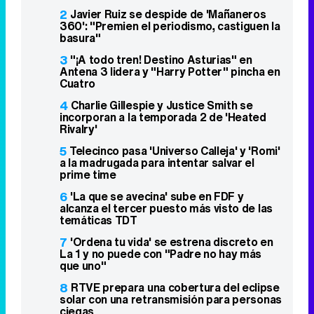
2
Javier Ruiz se despide de 'Mañaneros
360': "Premien el periodismo, castiguen la
basura"
3
"¡A todo tren! Destino Asturias" en
Antena 3 lidera y "Harry Potter" pincha en
Cuatro
4
Charlie Gillespie y Justice Smith se
incorporan a la temporada 2 de 'Heated
Rivalry'
5
Telecinco pasa 'Universo Calleja' y 'Romi'
a la madrugada para intentar salvar el
prime time
6
'La que se avecina' sube en FDF y
alcanza el tercer puesto más visto de las
temáticas TDT
7
'Ordena tu vida' se estrena discreto en
La 1 y no puede con "Padre no hay más
que uno"
8
RTVE prepara una cobertura del eclipse
solar con una retransmisión para personas
ciegas