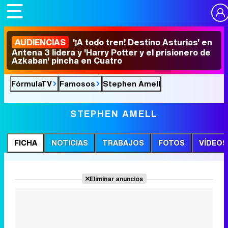
AUDIENCIAS
'¡A todo tren! Destino Asturias' en
Antena 3 lidera y 'Harry Potter y el prisionero de
Azkaban' pincha en Cuatro
FórmulaTV
Famosos
Stephen Amell
STEPHEN AMELL
FICHA
NOTICIAS
TRABAJOS
FOTOS
VÍDEOS
Eliminar anuncios