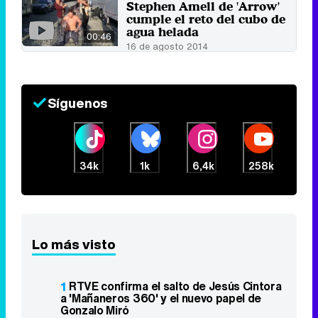
Stephen Amell de 'Arrow'
cumple el reto del cubo de
agua helada
00:46
16 de agosto 2014
Síguenos
34k
1k
6,4k
258k
Lo más visto
1
RTVE confirma el salto de Jesús Cintora
a 'Mañaneros 360' y el nuevo papel de
Gonzalo Miró