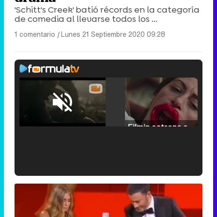
'Schitt's Creek' batió récords en la categoría
de comedia al llevarse todos los ...
1 comentario
|
Lunes 21 Septiembre 2020 09:28
Loaded
:
25.30%
/
Unmute
Filmin estrena el tráiler de 'Millennial Mal', su nueva comedia universitaria de la mano de Lorena Iglesias
'120 Minutos' celebra sus 2.000 programas en Telemadrid con un vídeo del día a día en la redacción