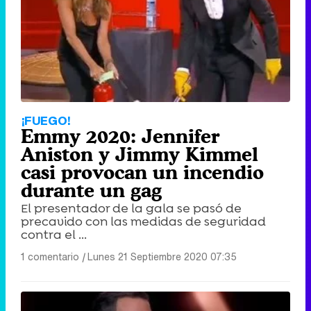
Tráiler de '33 días', la nueva serie de Atresplayer con Julián Villagrán y José Manuel Poga
Tráiler en catalán de 'Ravalear', la nueva serie de HBO Max sobre los fondos buitre
¡FUEGO!
Emmy 2020: Jennifer
Aniston y Jimmy Kimmel
casi provocan un incendio
durante un gag
Tráiler de la tercera temporada de 'The Walking Dead: Dead City' de AMC+
El presentador de la gala se pasó de
precavido con las medidas de seguridad
contra el ...
1 comentario
|
Lunes 21 Septiembre 2020 07:35
Canción ganadora de Eurovisión 2026: DARA con "Bangaranga" por Bulgaria