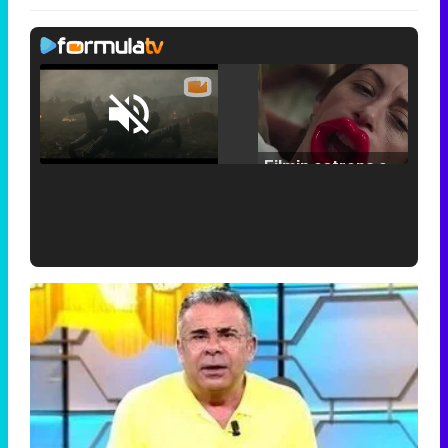
Loaded
:
25.30%
/
Unmute
Filmin estrena el tráiler de 'Millennial Mal', su nueva comedia universitaria de la mano de Lorena Iglesias
'120 Minutos' celebra sus 2.000 programas en Telemadrid con un vídeo del día a día en la redacción
Tráiler de '33 días', la nueva serie de Atresplayer con Julián Villagrán y José Manuel Poga