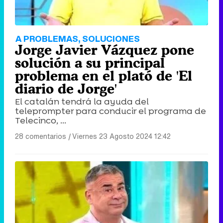
Tráiler en catalán de 'Ravalear', la nueva serie de HBO Max sobre los fondos buitre
A PROBLEMAS, SOLUCIONES
Jorge Javier Vázquez pone
solución a su principal
problema en el plató de 'El
diario de Jorge'
Tráiler de la tercera temporada de 'The Walking Dead: Dead City' de AMC+
El catalán tendrá la ayuda del
teleprompter para conducir el programa de
Telecinco, ...
28 comentarios
|
Viernes 23 Agosto 2024 12:42
Canción ganadora de Eurovisión 2026: DARA con "Bangaranga" por Bulgaria