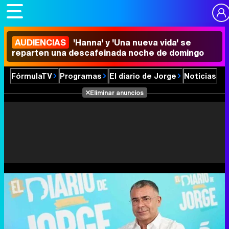
AUDIENCIAS
'Hanna' y 'Una nueva vida' se
reparten una descafeinada noche de domingo
FórmulaTV
Programas
El diario de Jorge
Noticias
Eliminar anuncios