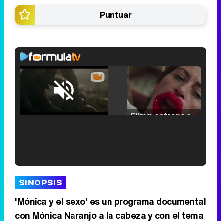
Puntuar
Loaded
:
25.30%
/
Unmute
Filmin estrena el tráiler de 'Millennial Mal', su nueva comedia universitaria de la mano de Lorena Iglesias
'120 Minutos' celebra sus 2.000 programas en Telemadrid con un vídeo del día a día en la redacción
SINOPSIS
'Mónica y el sexo' es un programa documental
con Mónica Naranjo a la cabeza y con el tema