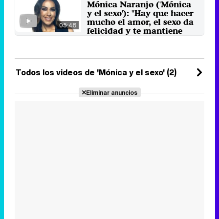
Mónica Naranjo ('Mónica
20 de septiembre 2019
y el sexo'): "Hay que hacer
mucho el amor, el sexo da
05:48
felicidad y te mantiene
joven"
La cantante se desnuda
mostrado su faceta más íntima y
personal en este formato ...
Todos los videos de 'Mónica y el sexo' (2)
20 de septiembre 2019
Eliminar anuncios