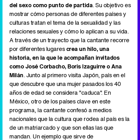
del sexo como punto de partida
. Su objetivo es
Tráiler de '33 días', la nueva serie de Atresplayer con Julián Villagrán y José Manuel Poga
mostrar cómo personas de diferentes países y
culturas tratan el tema de la sexualidad y las
relaciones sexuales y cómo lo aplican a su vida.
A través de un trayecto que la cantante recorre
Tráiler en catalán de 'Ravalear', la nueva serie de HBO Max sobre los fondos buitre
por diferentes lugares
crea un hilo, una
historia, en la que le acompañan invitados
como José Corbacho, Boris Izaguirre o Ana
Milán
. Junto al primero visita Japón, país en el
Tráiler de la tercera temporada de 'The Walking Dead: Dead City' de AMC+
que descubre que una mujer pasados los 40
años de edad se considera "caduca". En
México, otro de los países clave en este
programa, la cantante confesó a medios
Canción ganadora de Eurovisión 2026: DARA con "Bangaranga" por Bulgaria
nacionales que la cultura que rodea al país es la
de un matriarcado y que son ellas las que
mandan. Un ejemplo que sirve de