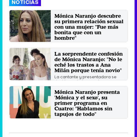
NOTICIAS
Mónica Naranjo descubre
su primera relación sexual
con una mujer: "Fue más
bonita que con un
hombre"
La cantante afirmó en 'Mónica y el
sexo' que volvería a estar con una
La sorprendente confesión
mujer.
de Mónica Naranjo: "No le
Sábado 12 Octubre 2019 17:08
eché los trastos a Ana
Milán porque tenía novio"
La cantante y presentadora se
deshizo en halagos a la que es
una de sus mejores amigas.
Mónica Naranjo presenta
Sábado 21 Septiembre 2019 12:05
'Mónica y el sexo', su
primer programa en
Cuatro: "Hablamos sin
tapujos de todo"
La cantante recorrerá distintos
países para descubrir distintas
maneras de vivir la ...
Lunes 16 Septiembre 2019 16:44