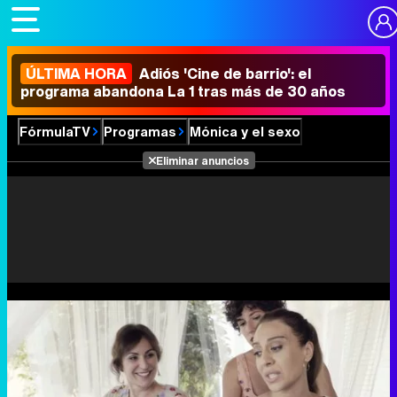
ÚLTIMA HORA
Adiós 'Cine de barrio': el
programa abandona La 1 tras más de 30 años
FórmulaTV
Programas
Mónica y el sexo
Eliminar anuncios