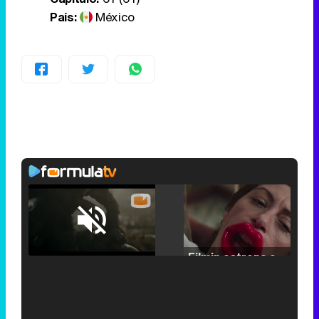
País:
México
Loaded
:
25.30%
/
Unmute
Filmin estrena el tráiler de 'Millennial Mal', su nueva comedia universitaria de la mano de Lorena Iglesias