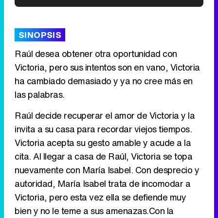
'120 Minutos' celebra sus 2.000 programas en Telemadrid con un vídeo del día a día en la redacción
SINOPSIS
Raúl desea obtener otra oportunidad con
Victoria, pero sus intentos son en vano, Victoria
Tráiler de '33 días', la nueva serie de Atresplayer con Julián Villagrán y José Manuel Poga
ha cambiado demasiado y ya no cree más en
las palabras.
Raúl decide recuperar el amor de Victoria y la
Tráiler en catalán de 'Ravalear', la nueva serie de HBO Max sobre los fondos buitre
invita a su casa para recordar viejos tiempos.
Victoria acepta su gesto amable y acude a la
cita. Al llegar a casa de Raúl, Victoria se topa
nuevamente con María Isabel. Con desprecio y
Tráiler de la tercera temporada de 'The Walking Dead: Dead City' de AMC+
autoridad, María Isabel trata de incomodar a
Victoria, pero esta vez ella se defiende muy
bien y no le teme a sus amenazas.Con la