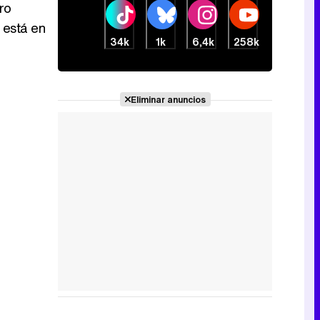
ro
 está en
34k
1k
6,4k
258k
Eliminar anuncios