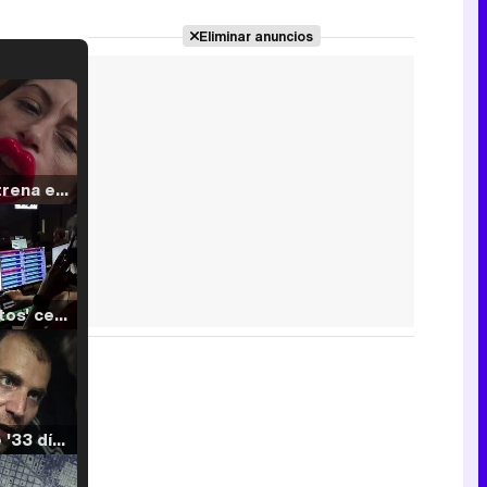
Eliminar anuncios
Filmin estrena el tráiler de 'Millennial Mal', su nueva comedia universitaria de la mano de Lorena Iglesias
'120 Minutos' celebra sus 2.000 programas en Telemadrid con un vídeo del día a día en la redacción
Tráiler de '33 días', la nueva serie de Atresplayer con Julián Villagrán y José Manuel Poga