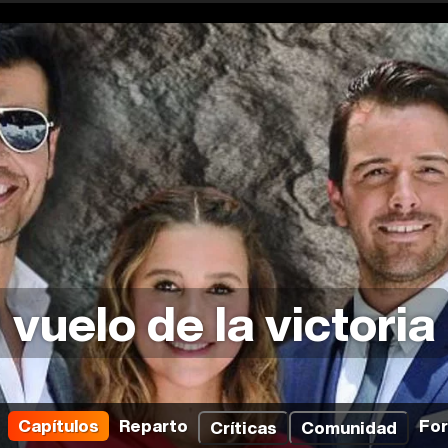
l vuelo de la victoria
Capítulos
Reparto
Fo
Críticas
Comunidad