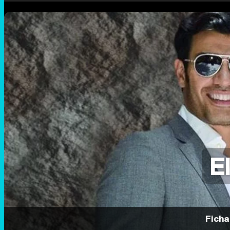
E
Ficha