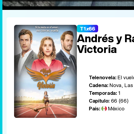
T1
x
66
Andrés y R
Victoria
Telenovela:
El vuelo
Cadena:
Nova, Las 
Temporada:
1
Capítulo:
66 (66)
País:
México