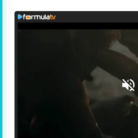
Loaded
:
25.30%