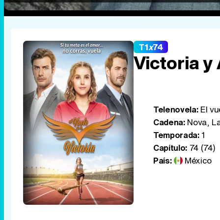
T1
x
74
Victoria y
Telenovela:
El vue
Cadena:
Nova, La
Temporada:
1
Capítulo:
74 (74)
País:
México