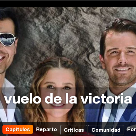
l vuelo de la victoria
Capítulos
Reparto
Fo
Críticas
Comunidad