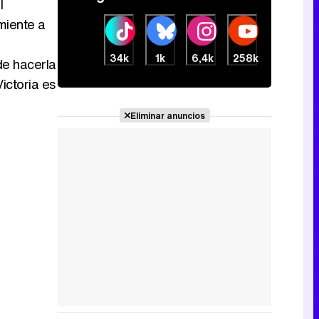
l
 miente a
34k
1k
6,4k
258k
de hacerla
ictoria es
Eliminar anuncios