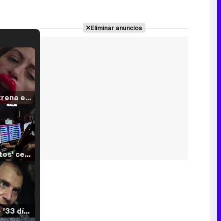
Eliminar anuncios
Filmin estrena el tráiler de 'Millennial Mal', su nueva comedia universitaria de la mano de Lorena Iglesias
'120 Minutos' celebra sus 2.000 programas en Telemadrid con un vídeo del día a día en la redacción
Tráiler de '33 días', la nueva serie de Atresplayer con Julián Villagrán y José Manuel Poga