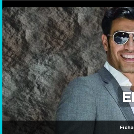
E
Ficha