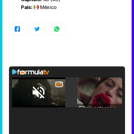
País:
México
Loaded
:
25.30%
/
Unmute
Filmin estrena el tráiler de 'Millennial Mal', su nueva comedia universitaria de la mano de Lorena Iglesias