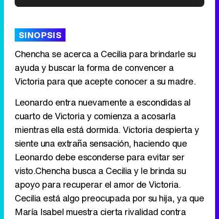
'120 Minutos' celebra sus 2.000 programas en Telemadrid con un vídeo del día a día en la redacción
SINOPSIS
Chencha se acerca a Cecilia para brindarle su
ayuda y buscar la forma de convencer a
Tráiler de '33 días', la nueva serie de Atresplayer con Julián Villagrán y José Manuel Poga
Victoria para que acepte conocer a su madre.
Leonardo entra nuevamente a escondidas al
cuarto de Victoria y comienza a acosarla
Tráiler en catalán de 'Ravalear', la nueva serie de HBO Max sobre los fondos buitre
mientras ella está dormida. Victoria despierta y
siente una extraña sensación, haciendo que
Leonardo debe esconderse para evitar ser
visto.Chencha busca a Cecilia y le brinda su
Tráiler de la tercera temporada de 'The Walking Dead: Dead City' de AMC+
apoyo para recuperar el amor de Victoria.
Cecilia está algo preocupada por su hija, ya que
María Isabel muestra cierta rivalidad contra