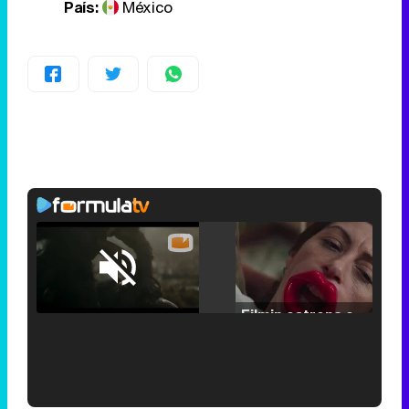
País:
México
Loaded
:
25.30%
/
Unmute
Filmin estrena el tráiler de 'Millennial Mal', su nueva comedia universitaria de la mano de Lorena Iglesias