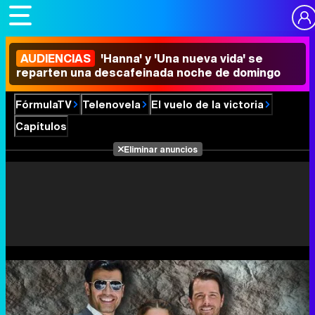
AUDIENCIAS
'Hanna' y 'Una nueva vida' se
reparten una descafeinada noche de domingo
FórmulaTV
Telenovela
El vuelo de la victoria
Capítulos
Eliminar anuncios