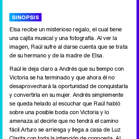
'120 Minutos' celebra sus 2.000 programas en Telemadrid con un vídeo del día a día en la redacción
SINOPSIS
Elsa recibe un misterioso regalo, el cual tiene
una cajita musical y una fotografía. Al ver la
Tráiler de '33 días', la nueva serie de Atresplayer con Julián Villagrán y José Manuel Poga
imagen, Raúl sufre al darse cuenta que se trata
de su hermano y de la madre de Elsa.
Raúl le deja claro a Andrés que su tiempo con
Tráiler en catalán de 'Ravalear', la nueva serie de HBO Max sobre los fondos buitre
Victoria se ha terminado y que ahora él no
desaprovechará la oportunidad de conquistarla
y convertirla en su mujer. Andrés simplemente
se queda helado al escuchar que Raúl habló
Tráiler de la tercera temporada de 'The Walking Dead: Dead City' de AMC+
sobre una posible boda con Victoria y lo
amenaza al decirle que no tendrá el camino
fácil.Arturo se arriesga y llega a casa de Luz
Clarita con toda la intención de conocerla. Al