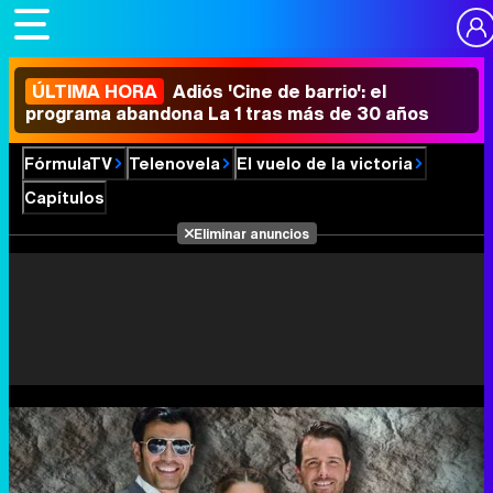
ÚLTIMA HORA
Adiós 'Cine de barrio': el
programa abandona La 1 tras más de 30 años
FórmulaTV
Telenovela
El vuelo de la victoria
Capítulos
Eliminar anuncios