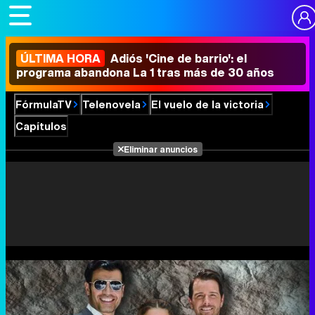
ÚLTIMA HORA
Adiós 'Cine de barrio': el
programa abandona La 1 tras más de 30 años
FórmulaTV
Telenovela
El vuelo de la victoria
Capítulos
Eliminar anuncios