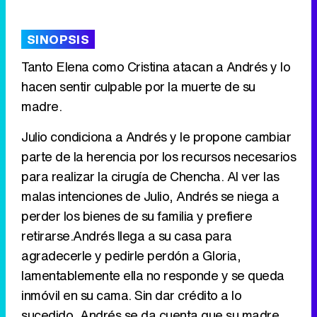
'120 Minutos' celebra sus 2.000 programas en Telemadrid con un vídeo del día a día en la redacción
SINOPSIS
Tanto Elena como Cristina atacan a Andrés y lo
hacen sentir culpable por la muerte de su
Tráiler de '33 días', la nueva serie de Atresplayer con Julián Villagrán y José Manuel Poga
madre.
Julio condiciona a Andrés y le propone cambiar
parte de la herencia por los recursos necesarios
Tráiler en catalán de 'Ravalear', la nueva serie de HBO Max sobre los fondos buitre
para realizar la cirugía de Chencha. Al ver las
malas intenciones de Julio, Andrés se niega a
perder los bienes de su familia y prefiere
retirarse.Andrés llega a su casa para
Tráiler de la tercera temporada de 'The Walking Dead: Dead City' de AMC+
agradecerle y pedirle perdón a Gloria,
lamentablemente ella no responde y se queda
inmóvil en su cama. Sin dar crédito a lo
sucedido, Andrés se da cuenta que su madre