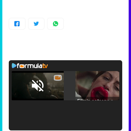
Loaded
:
25.30%
/
Unmute
Filmin estrena el tráiler de 'Millennial Mal', su nueva comedia universitaria de la mano de Lorena Iglesias