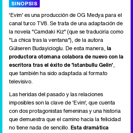
SINOPSIS
'Evim' es una producción de OG Medya para el
canal turco TV8. Se trata de una adaptación de
la novela "Camdaki Kiz" (que se traduciría como
Tráiler de '33 días', la nueva serie de Atresplayer con Julián Villagrán y José Manuel Poga
"La chica tras la ventana"), de la autora
Gülseren Budayicioglu. De esta manera,
la
productora otomana colabora de nuevo con la
escritora tras el éxito de 'Istanbullu Gelin'
,
Tráiler en catalán de 'Ravalear', la nueva serie de HBO Max sobre los fondos buitre
que también ha sido adaptada al formato
televisivo.
Las heridas del pasado y las relaciones
Tráiler de la tercera temporada de 'The Walking Dead: Dead City' de AMC+
imposibles son la clave de 'Evim', que cuenta
con dos protagonistas femeninas y una historia
que demuestra que el camino hacia la felicidad
no tiene nada de sencillo.
Esta dramática