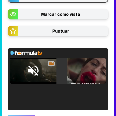
Marcar como vista
Puntuar
Loaded
:
25.30%
/
Unmute
Filmin estrena el tráiler de 'Millennial Mal', su nueva comedia universitaria de la mano de Lorena Iglesias
'120 Minutos' celebra sus 2.000 programas en Telemadrid con un vídeo del día a día en la redacción