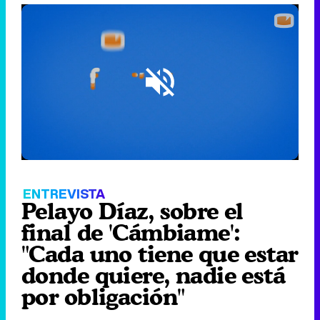
Loaded
:
14.36%
/
Unmute
ENTREVISTA
Pelayo Díaz, sobre el
final de 'Cámbiame':
"Cada uno tiene que estar
donde quiere, nadie está
por obligación"