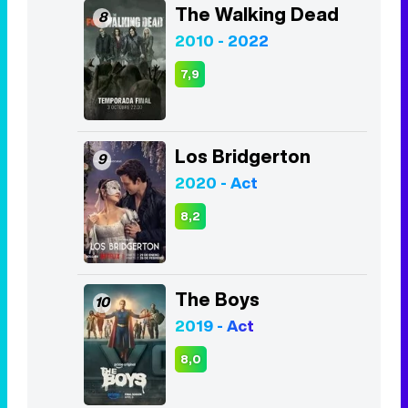
The Walking Dead
8
2010 - 2022
7,9
Los Bridgerton
9
2020 - Act
8,2
The Boys
10
2019 - Act
8,0