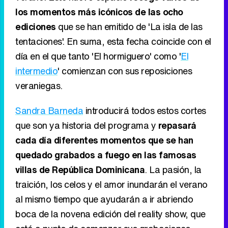
verano han optado por rescatar uno de sus
productos de mayor éxito y darle una vuelta
.
A partir del miércoles 2 de julio
, 'El verano de
las tentaciones' llegará a Telecinco a las 22:00
horas para ocupar el access prime time y dar
paso a las ofertas estelares de la cadena para el
verano. Este nuevo espacio
recoge varios de
los momentos más icónicos de las ocho
ediciones
que se han emitido de 'La isla de las
tentaciones'. En suma, esta fecha coincide con el
día en el que tanto 'El hormiguero' como '
El
intermedio
' comienzan con sus reposiciones
veraniegas.
Sandra Barneda
introducirá todos estos cortes