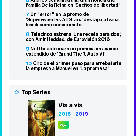
de María Castro
3
'Ordena tu vida' se estrena discreto en
La 1 y no puede con "Padre no hay más
que uno"
4
'Mediaset Infinity' tiene los días
contados: MFE la absorberá en una gran
plataforma europea
5
'¡Salta!' sube en Antena 3 y lidera la
noche del miércoles con un 9,1%
6
Andrés comunica una gran noticia a la
familia De la Reina en 'Sueños de libertad'
7
Un "error" en la promo de
'Supervivientes All Stars' destapa a Ivana
Icardi como concursante
8
Telecinco estrena 'Una receta para dos',
con Amir Haddad, de Eurovisión 2016
9
Netflix estrenará en primicia un avance
extendido de 'Grand Theft Auto VI'
10
Ciro da el primer paso para arrebatarle
la empresa a Manuel en 'La promesa'