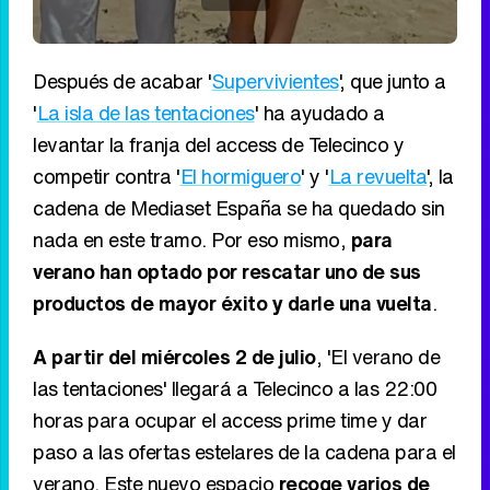
España
Realities
5,2
#0
de 0
Popularidad:
69
3
Después de acabar '
Supervivientes
', que junto a
'
La isla de las tentaciones
' ha ayudado a
levantar la franja del access de Telecinco y
competir contra '
El hormiguero
' y '
La revuelta
', la
cadena de Mediaset España se ha quedado sin
nada en este tramo. Por eso mismo,
para