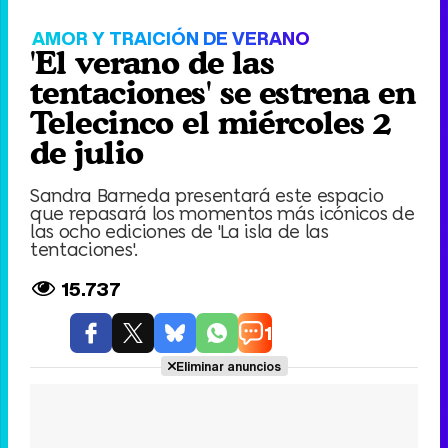
Video
Player
is
loading.
Loaded
:
0%
Fullscree
Current
0:00
/
Duration
0:00
Remaining
-
0:00
Pause
Unmute
Seek
Seek
back
forward
20
30
seconds
seconds
Time
Time
AMOR Y TRAICIÓN DE VERANO
'El verano de las
tentaciones' se estrena en
Telecinco el miércoles 2
de julio
Sandra Barneda presentará este espacio
que repasará los momentos más icónicos de