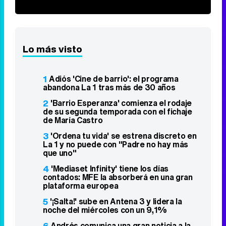
¿El móvil también habla de ti?
DISCOVER WITH
Síguenos
34k
1k
6,4k
258k
Lo más visto
1
Adiós 'Cine de barrio': el programa
abandona La 1 tras más de 30 años
2
'Barrio Esperanza' comienza el rodaje
de su segunda temporada con el fichaje