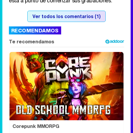
que son ya historia del programa y
repasará
cada día diferentes momentos que se han
quedado grabados a fuego en las famosas
villas de República Dominicana
. La pasión, la
traición, los celos y el amor inundarán el verano
al mismo tiempo que ayudarán a ir abriendo
boca de la novena edición del reality show, que
está a punto de comenzar sus grabaciones.
Ver todos los comentarios (1)
RECOMENDAMOS