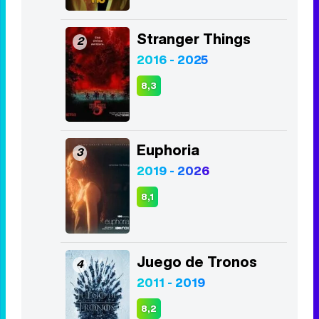
Top Series
Vis a vis
1
2015 - 2019
8,4
Stranger Things
2
2016 - 2025
8,3
Euphoria
3