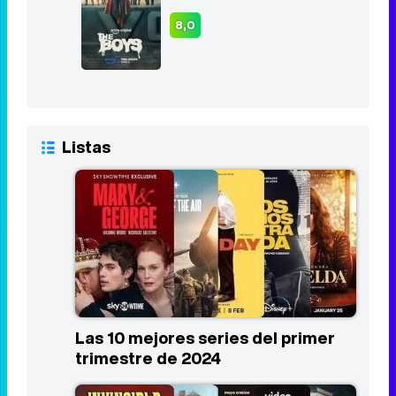
Los Bridgerton
9
2020 - Act
8,2
The Boys
10
2019 - Act
8,0
Listas