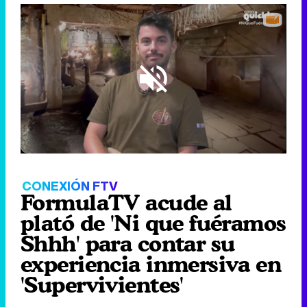
Loaded
:
21.97%
/
Unmute
CONEXIÓN FTV
FormulaTV acude al
plató de 'Ni que fuéramos
Shhh' para contar su
experiencia inmersiva en
'Supervivientes'