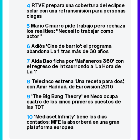
4
RTVE prepara una cobertura del eclipse
solar con una retransmisión para personas
ciegas
5
Mario Cimarro pide trabajo pero rechaza
los realities: "Necesito trabajar como
actor"
6
Adiós 'Cine de barrio': el programa
abandona La 1 tras más de 30 años
7
Aida Bao ficha por 'Mañaneros 360' con
el regreso de Intxaurrondo a 'La Hora de
La 1'
8
Telecinco estrena 'Una receta para dos',
con Amir Haddad, de Eurovisión 2016
9
'The Big Bang Theory' en Neox ocupa
cuatro de los cinco primeros puestos de
las TDT
10
'Mediaset Infinity' tiene los días
contados: MFE la absorberá en una gran
plataforma europea