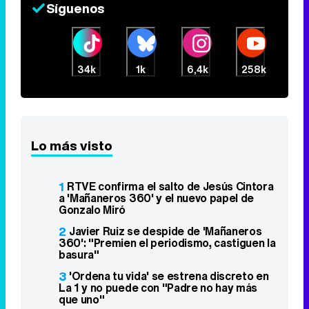
Síguenos
34k
1k
6,4k
258k
Lo más visto
1
RTVE confirma el salto de Jesús Cintora
a 'Mañaneros 360' y el nuevo papel de
Gonzalo Miró
2
Javier Ruiz se despide de 'Mañaneros
360': "Premien el periodismo, castiguen la
basura"
3
'Ordena tu vida' se estrena discreto en
La 1 y no puede con "Padre no hay más
que uno"