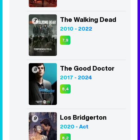
The Walking Dead
7
2010 - 2022
7,9
The Good Doctor
8
2017 - 2024
8,4
Los Bridgerton
9
2020 - Act
8,2