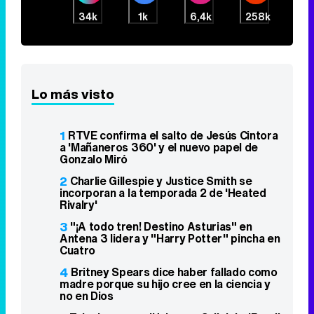
34k
1k
6,4k
258k
Lo más visto
1
RTVE confirma el salto de Jesús Cintora
a 'Mañaneros 360' y el nuevo papel de
Gonzalo Miró
2
Charlie Gillespie y Justice Smith se
incorporan a la temporada 2 de 'Heated
Rivalry'
3
"¡A todo tren! Destino Asturias" en
Antena 3 lidera y "Harry Potter" pincha en
Cuatro
4
Britney Spears dice haber fallado como
madre porque su hijo cree en la ciencia y
no en Dios