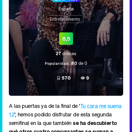
España
Entretenimiento
8,5
27
críticas
#0
de 0
Popularidad:
570
9
A las puertas ya de la final de '
Tu cara me suena
12
', hemos podido disfrutar de esta segunda
semifinal en la que también
se ha descubierto
qué otros cuatro concursantes se suman a