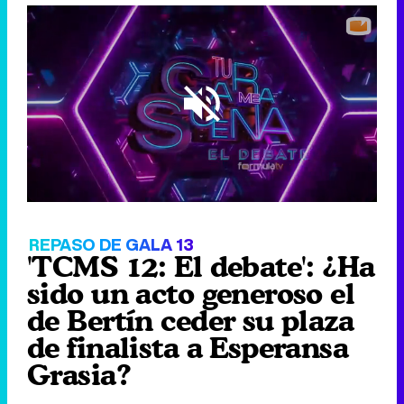
Loaded
:
2.41%
/
Unmute
REPASO DE GALA 13
'TCMS 12: El debate': ¿Ha
sido un acto generoso el
de Bertín ceder su plaza
de finalista a Esperansa
Grasia?