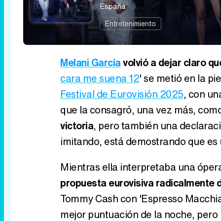
España
Entretenimiento
Melani García
volvió a dejar claro qu
cara me suena 12
' se metió en la p
Festival de Eurovisión 2025
, con un
que la consagró, una vez más, como 
victoria
, pero también una declaraci
imitando, está demostrando que es 
Mientras ella interpretaba una óper
propuesta eurovisiva radicalmente d
Tommy Cash con 'Espresso Macchi
mejor puntuación de la noche, pero 