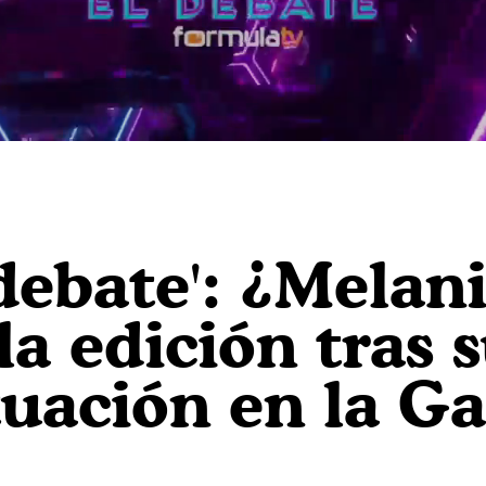
debate': ¿Melan
a edición tras 
tuación en la Ga