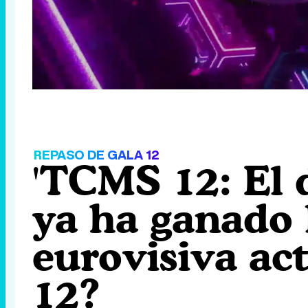
Loaded
:
3.37%
/
Unmute
REPASO DE GALA 12
'TCMS 12: El 
ya ha ganado l
eurovisiva ac
12?