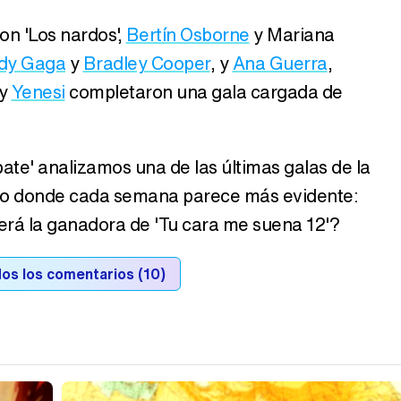
n 'Los nardos',
Bertín Osborne
y Mariana
dy Gaga
y
Bradley Cooper
, y
Ana Guerra
,
y
Yenesi
completaron una gala cargada de
ate' analizamos una de las últimas galas de la
io donde cada semana parece más evidente:
erá la ganadora de 'Tu cara me suena 12'?
os los comentarios (10)