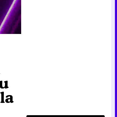
i
su
la