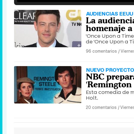
AUDIENCIAS EEUU
La audiencia
homenaje a
'Once Upon a Time 
de 'Once Upon a Ti
96 comentarios
|
Vierne
NUEVO PROYECT
NBC prepara
'Remington 
Esta comedia de me
Holt.
20 comentarios
|
Vierne