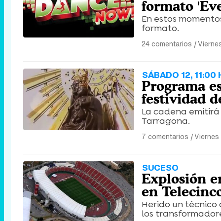
formato 'Ev
En estos momentos
formato.
24 comentarios
|
Vierne
SÁBADO 12, 11:00
Programa es
festividad d
La cadena emitirá 
Tarragona.
7 comentarios
|
Viernes
SUCESO
Explosión e
en Telecinc
Herido un técnico
los transformador