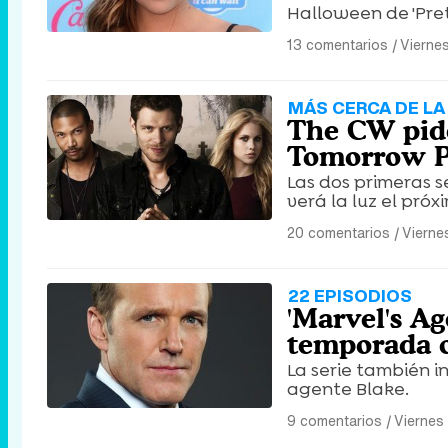
Halloween de 'Prett
13 comentarios
|
Vierne
MÁS CERCA DE LA
The CW pide
Tomorrow Pe
Las dos primeras 
verá la luz el próx
20 comentarios
|
Vierne
22 EPISODIOS
'Marvel's Ag
temporada 
La serie también in
agente Blake.
9 comentarios
|
Viernes 