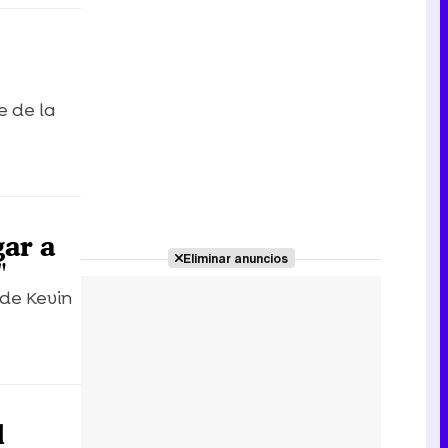
e de la
gar a
Eliminar anuncios
"
 de Kevin
l