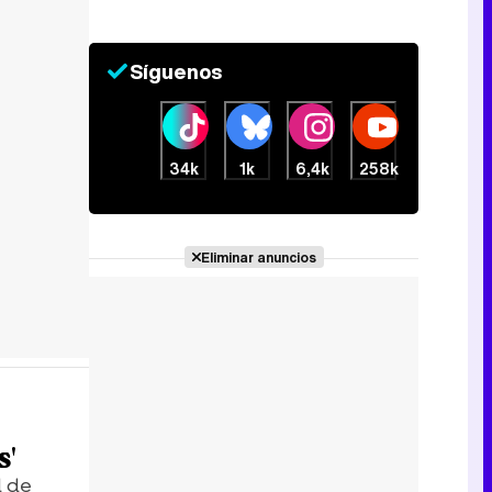
Síguenos
34k
1k
6,4k
258k
Eliminar anuncios
s'
l de