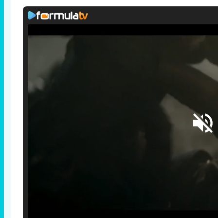
Loaded
:
25.30%
/
Unmute