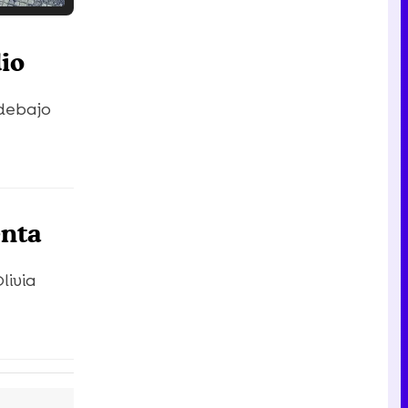
Tráiler en catalán de 'Ravalear', la nueva serie de HBO Max sobre los fondos buitre
dio
 debajo
Tráiler de la tercera temporada de 'The Walking Dead: Dead City' de AMC+
enta
Canción ganadora de Eurovisión 2026: DARA con "Bangaranga" por Bulgaria
livia