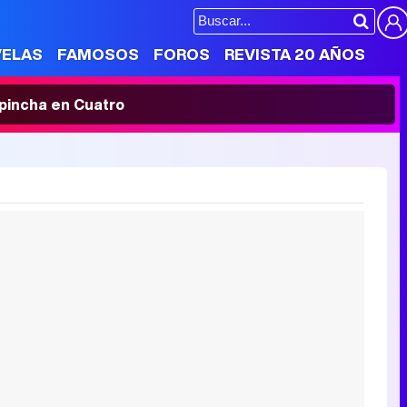
VELAS
FAMOSOS
FOROS
REVISTA 20 AÑOS
' pincha en Cuatro