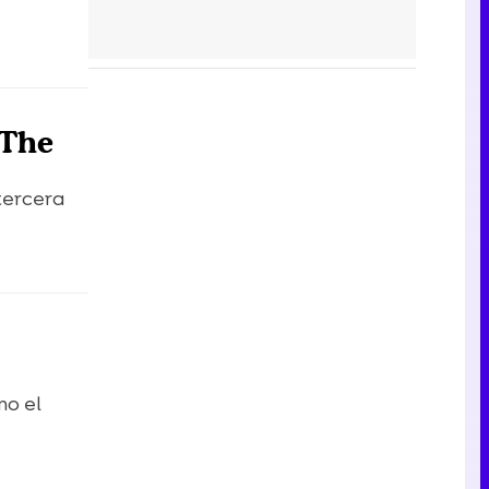
'The
tercera
mo el