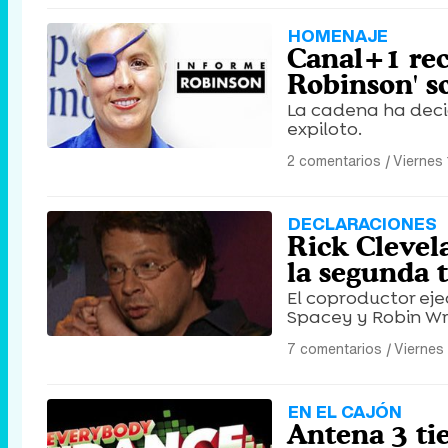
HOMENAJE
Canal+1 rec
Robinson' s
La cadena ha deci
expiloto.
2 comentarios
|
Viernes 
DECLARACIONES
Rick Clevela
la segunda 
El coproductor eje
Spacey y Robin Wr
7 comentarios
|
Viernes
EN EL CAJÓN
Antena 3 ti