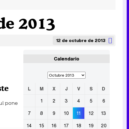
 de 2013
12 de octubre de 2013
Calendario
ste
L
M
X
J
V
S
D
1
2
3
4
5
6
zul pone
7
8
9
10
11
12
13
14
15
16
17
18
19
20