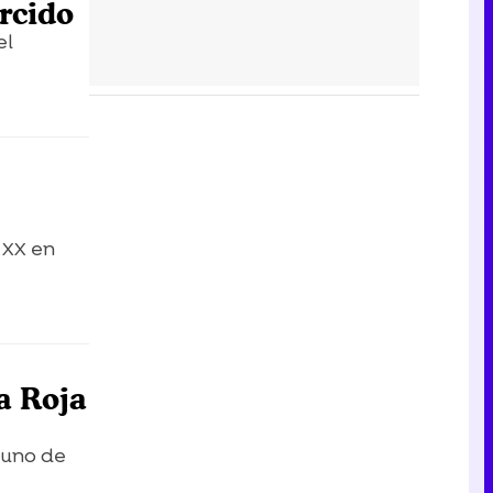
rcido
el
 XX en
a Roja
 uno de