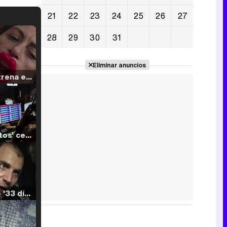
21
22
23
24
25
26
27
28
29
30
31
Eliminar anuncios
Filmin estrena el tráiler de 'Millennial Mal', su nueva comedia universitaria de la mano de Lorena Iglesias
'120 Minutos' celebra sus 2.000 programas en Telemadrid con un vídeo del día a día en la redacción
Tráiler de '33 días', la nueva serie de Atresplayer con Julián Villagrán y José Manuel Poga