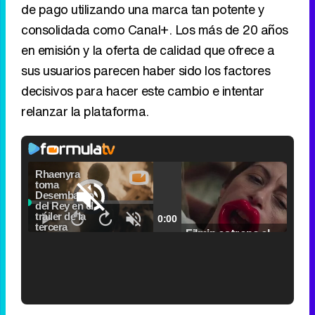
de pago utilizando una marca tan potente y
consolidada como Canal+. Los más de 20 años
en emisión y la oferta de calidad que ofrece a
sus usuarios parecen haber sido los factores
decisivos para hacer este cambio e intentar
relanzar la plataforma.
Video
Player
is
Loaded
:
loading.
0.00%
Picture-
Fullscr
Current
0:00
/
Duration
2:24
Remaining
-
2:24
in-
Pause
Unmute
Seek
Seek
Picture
Filmin estrena el tráiler de 'Millennial Mal', su nueva comedia universitaria de la mano de Lorena Iglesias
back
forward
20
30
seconds
seconds
Time
Time
'120 Minutos' celebra sus 2.000 programas en Telemadrid con un vídeo del día a día en la redacción