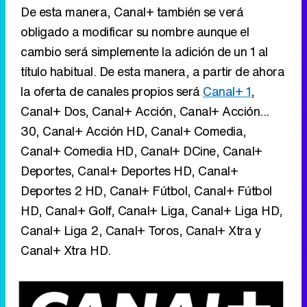
De esta manera, Canal+ también se verá
obligado a modificar su nombre aunque el
cambio será simplemente la adición de un 1 al
título habitual. De esta manera, a partir de ahora
Tráiler de '33 días', la nueva serie de Atresplayer con Julián Villagrán y José Manuel Poga
la oferta de canales propios será
Canal+ 1
,
Canal+ Dos, Canal+ Acción, Canal+ Acción...
30, Canal+ Acción HD, Canal+ Comedia,
Canal+ Comedia HD, Canal+ DCine, Canal+
Tráiler en catalán de 'Ravalear', la nueva serie de HBO Max sobre los fondos buitre
Deportes, Canal+ Deportes HD, Canal+
Deportes 2 HD, Canal+ Fútbol, Canal+ Fútbol
HD, Canal+ Golf, Canal+ Liga, Canal+ Liga HD,
Canal+ Liga 2, Canal+ Toros, Canal+ Xtra y
Tráiler de la tercera temporada de 'The Walking Dead: Dead City' de AMC+
Canal+ Xtra HD.