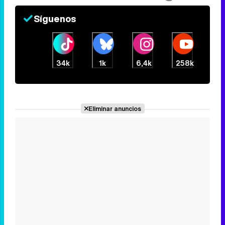
Síguenos
34k
1k
6,4k
258k
Eliminar anuncios