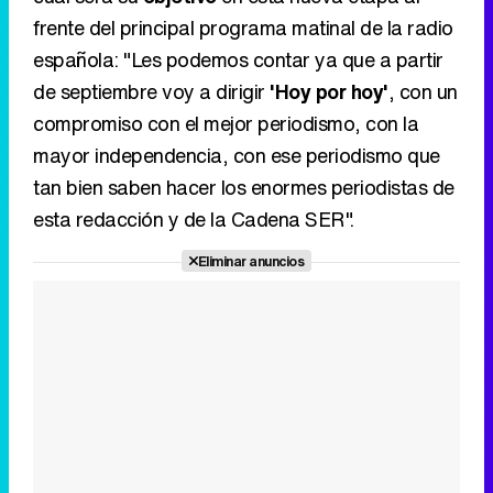
mayor independencia, con ese periodismo que
tan bien saben hacer los enormes periodistas de
Tráiler en catalán de 'Ravalear', la nueva serie de HBO Max sobre los fondos buitre
esta redacción y de la Cadena SER".
Eliminar anuncios
Tráiler de la tercera temporada de 'The Walking Dead: Dead City' de AMC+
Canción ganadora de Eurovisión 2026: DARA con "Bangaranga" por Bulgaria