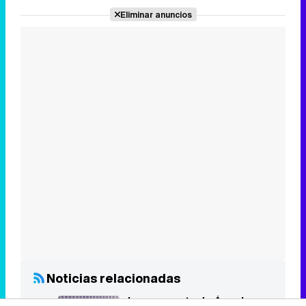
Noticias relacionadas
La respuesta de Àngels
Barceló tras dejar la Cadena
SER: "A lo mejor no era la
decisión que quería tomar"
Àngels Barceló abandona la
Cadena SER después de
más de 20 años