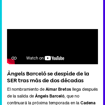
Àngels Barceló se despide de la
SER tras más de dos décadas
El nombramiento de
Aimar Bretos
llega después
de la salida de
Àngels Barceló
, que no
continuará la próxima temporada en la
Cadena
SER
tras 21 años vinculada a la emisora y desde
2019 al frente de
'Hoy por Hoy'
. La periodista
aprovechó su programa para agradecer las
muestras de cariño recibidas y reconocer que
los
mensajes de los oyentes y compañeros
la