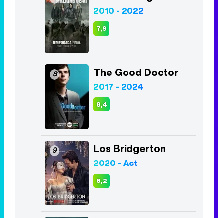
The Good Doctor
8
2017 - 2024
8,4
Los Bridgerton
9
2020 - Act
8,2
The Boys
10
2019 - Act
8,0