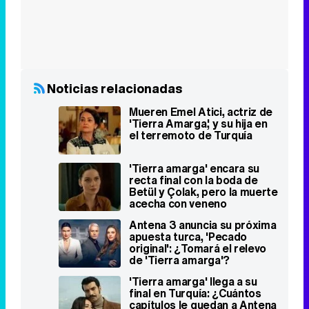
Mueren Emel Atici, actriz de
'Tierra Amarga', y su hija en
el terremoto de Turquía
'Tierra amarga' encara su
recta final con la boda de
Betül y Çolak, pero la muerte
acecha con veneno
Antena 3 anuncia su próxima
apuesta turca, 'Pecado
original': ¿Tomará el relevo
de 'Tierra amarga'?
'Tierra amarga' llega a su
final en Turquía: ¿Cuántos
capítulos le quedan a Antena
3 por emitir?
Vídeos relacionados
Antena 3 promociona 'Tierra