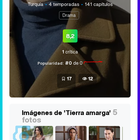
Turquía
4 temporadas
141 capítulos
Drama
8,2
1
crítica
#0
de 0
Popularidad:
17
12
5
Imágenes de 'Tierra amarga'
fotos