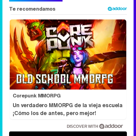
Corepunk MMORPG
Un verdadero MMORPG de la vieja escuela
¡Cómo los de antes, pero mejor!
DISCOVER WITH
Síguenos
34k
1k
6,4k
258k