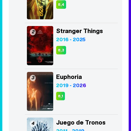
8,3
Euphoria
3
2019 - 2026
8,1
Juego de Tronos
4
2011 - 2019
8,2
La Casa de Papel
5