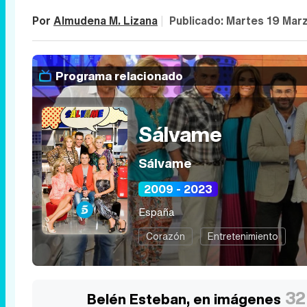
Por
Almudena M. Lizana
|
Publicado:
Martes 19 Marz
Programa relacionado
Sálvame
Sálvame
2009 - 2023
España
Corazón
Entretenimiento
32
Belén Esteban, en imágenes