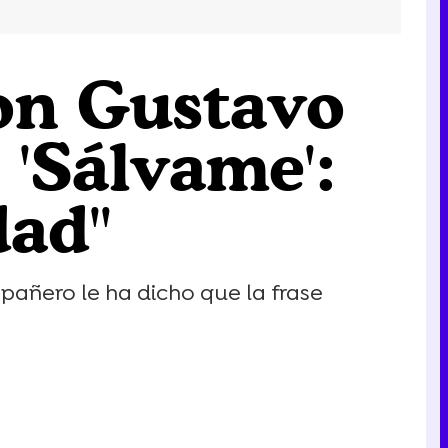
con Gustavo
 'Sálvame':
dad"
pañero le ha dicho que la frase