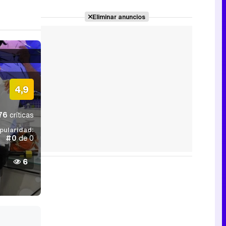
Eliminar anuncios
4,9
76
críticas
pularidad:
#0
de 0
6