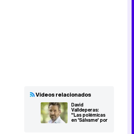
Vídeos relacionados
David
Valldeperas:
"Las polémicas
en 'Sálvame' por
la boda de Belén
serán por los