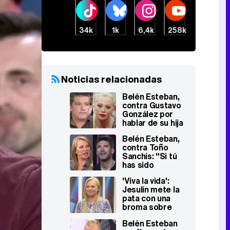
34k
1k
6,4k
258k
Noticias relacionadas
Belén Esteban,
contra Gustavo
González por
hablar de su hija
en 'Sálvame': "No
Belén Esteban,
te respetas ni a
contra Toño
ti mismo"
Sanchís: "Si tú
has sido
representante
'Viva la vida':
de cerdos, no te
Jesulín mete la
voy a decir lo
pata con una
que eres"
broma sobre
Belén Esteban
Belén Esteban
que no ha hecho