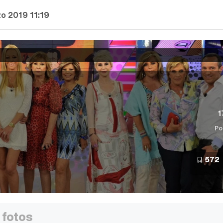
o 2019 11:19
1
Po
572
 fotos