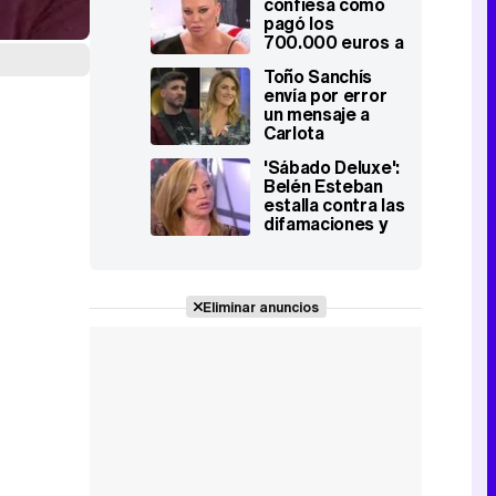
confiesa cómo
ninguna gracia
pagó los
en plató
700.000 euros a
Hacienda: "Tuve
Toño Sanchís
que ir a un banco
envía por error
y pedir un
un mensaje a
préstamo"
Carlota
Corredera: "Me
'Sábado Deluxe':
he encantado
Belén Esteban
verte, cariño"
estalla contra las
difamaciones y
amenaza con
demandar a la
familia de Jesulín
Eliminar anuncios