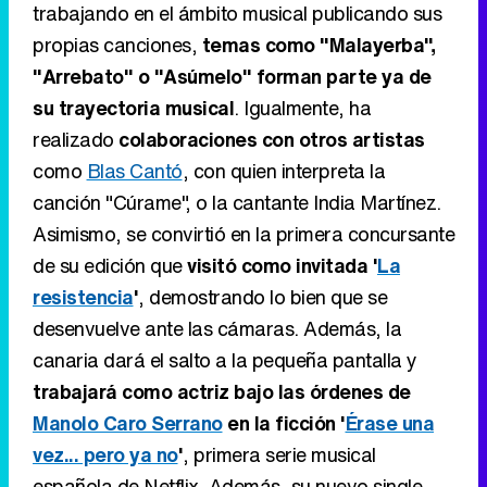
trabajando en el ámbito musical publicando sus
propias canciones,
temas como "Malayerba",
"Arrebato" o "Asúmelo" forman parte ya de
su trayectoria musical
. Igualmente, ha
realizado
colaboraciones con otros artistas
como
Blas Cantó
, con quien interpreta la
canción "Cúrame", o la cantante India Martínez.
Asimismo, se convirtió en la primera concursante
de su edición que
visitó como invitada '
La
resistencia
'
, demostrando lo bien que se
desenvuelve ante las cámaras. Además, la
canaria dará el salto a la pequeña pantalla y
trabajará como actriz bajo las órdenes de
Manolo Caro Serrano
en la ficción '
Érase una
vez... pero ya no
'
, primera serie musical
española de Netflix. Además, su nuevo single