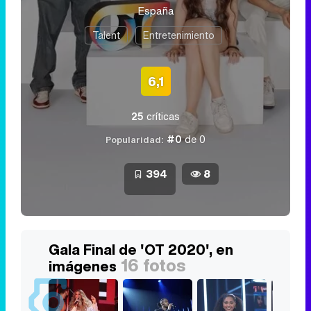
España
Talent
Entretenimiento
6,1
25
críticas
#0
de 0
Popularidad:
394
8
Gala Final de 'OT 2020', en
16 fotos
imágenes