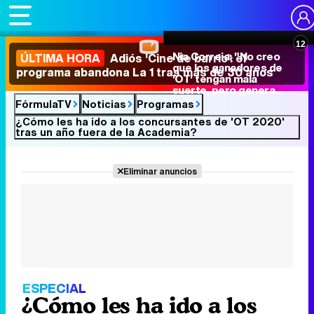
11
Nia Correia: "No creo
ÚLTIMA HORA
Adiós 'Cine de barrio': el
que los ganadores de
programa abandona La 1 tras más de 30 años
'OT' tengan mala
suerte, pero genera
presión"
FórmulaTV
Noticias
Programas
¿Cómo les ha ido a los concursantes de 'OT 2020'
tras un año fuera de la Academia?
Eliminar anuncios
ESPECIAL
¿Cómo les ha ido a los