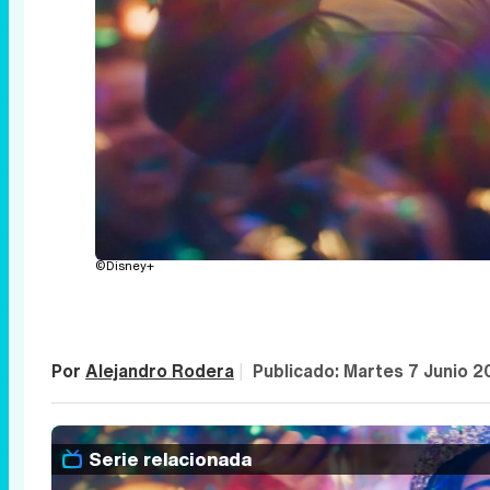
©Disney+
Por
Alejandro Rodera
|
Publicado:
Martes 7 Junio 2
Serie relacionada