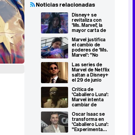
Noticias relacionadas
Disney+ se
revitaliza con
'Ms. Marvel', la
mayor carta de
amor a su
Marvel justifica
universo
el cambio de
superheroico
poderes de 'Ms.
Marvel': "No
encajaban"
Las series de
Marvel de Netflix
saltan a Disney+
el 29 de junio
Crítica de
'Caballero Luna':
Marvel intenta
cambiar de
identidad, pero
Oscar Isaac se
no mucho
transforma en
'Caballero Luna':
"Experimentamos
con el tono de