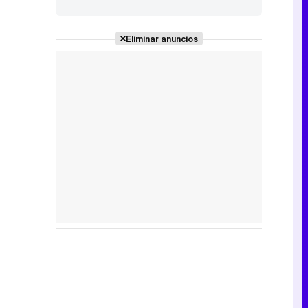
Marvel de una
manera única"
Eliminar anuncios