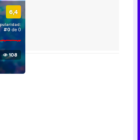
6,4
pularidad:
#0
de 0
108