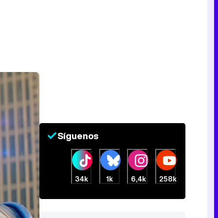
Síguenos
34k
1k
6,4k
258k