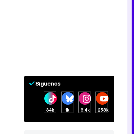
Síguenos
34k
1k
6,4k
258k