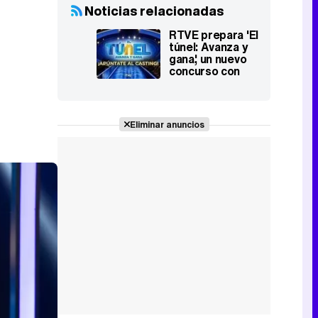
Noticias relacionadas
RTVE prepara 'El
túnel: Avanza y
gana', un nuevo
concurso con
premios de
hasta 150.000
euros
Eliminar anuncios