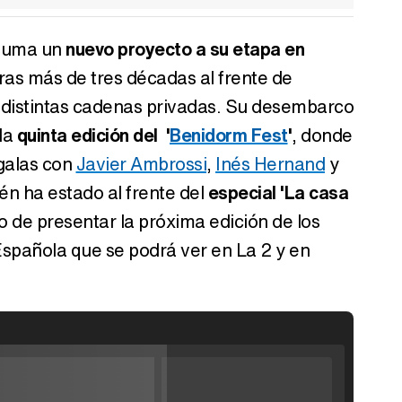
 suma un
nuevo proyecto a su etapa en
tras más de tres décadas al frente de
 distintas cadenas privadas. Su desembarco
la
quinta edición del '
Benidorm Fest
'
, donde
 galas con
Javier Ambrossi
,
Inés Hernand
y
én ha estado al frente del
especial 'La casa
 de presentar la próxima edición de los
pañola que se podrá ver en La 2 y en