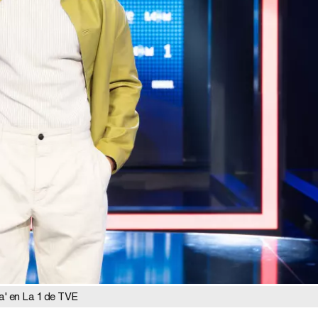
Tráiler de la tercera temporada de 'The Walking Dead: Dead City' de AMC+
Canción ganadora de Eurovisión 2026: DARA con "Bangaranga" por Bulgaria
a' en La 1 de TVE