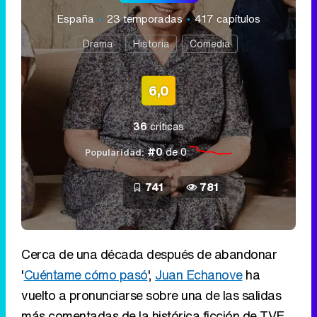
España
23 temporadas
417 capítulos
Drama
Historia
Comedia
6,0
36
críticas
#0
de 0
Popularidad:
741
781
Cerca de una década después de abandonar
'
Cuéntame cómo pasó
',
Juan Echanove
ha
vuelto a pronunciarse sobre una de las salidas
más comentadas de la histórica ficción de TVE.