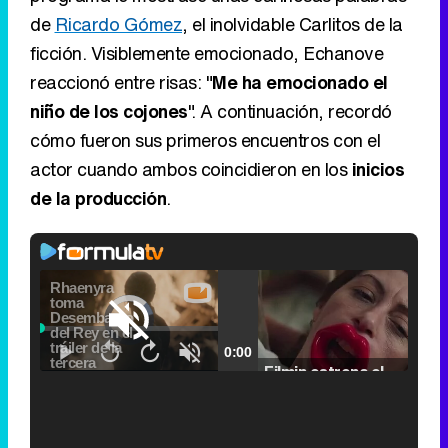
de
Ricardo Gómez
, el inolvidable Carlitos de la
ficción. Visiblemente emocionado, Echanove
reaccionó entre risas: "
Me ha emocionado el
niño de los cojones
". A continuación, recordó
cómo fueron sus primeros encuentros con el
actor cuando ambos coincidieron en los
inicios
de la producción
.
Video
Player
is
Loaded
:
loading.
0.00%
Picture-
Fullscr
Current
0:00
/
Duration
2:24
Remaining
-
2:24
in-
Pause
Unmute
Seek
Seek
Picture
Filmin estrena el tráiler de 'Millennial Mal', su nueva comedia universitaria de la mano de Lorena Iglesias
back
forward
20
30
seconds
seconds
Time
Time