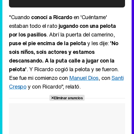
'120 Minutos' celebra sus 2.000 programas en Telemadrid con un vídeo del día a día en la redacción
"Cuando
conocí a Ricardo
en 'Cuéntame'
estaban todo el rato
jugando con una pelota
por los pasillos
. Abrí la puerta del camerino,
puse el pie encima de la pelota
y les dije:
'No
Tráiler de '33 días', la nueva serie de Atresplayer con Julián Villagrán y José Manuel Poga
sois niños, sois actores y estamos
descansando. A la puta calle a jugar con la
pelota'
. Y Ricardo cogió la pelota y se fueron.
Ese fue mi comienzo con
Manuel Dios
, con
Santi
Tráiler en catalán de 'Ravalear', la nueva serie de HBO Max sobre los fondos buitre
Crespo
y con Ricardo", relató.
Eliminar anuncios
Tráiler de la tercera temporada de 'The Walking Dead: Dead City' de AMC+