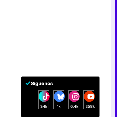
Síguenos
34k
1k
6,4k
258k