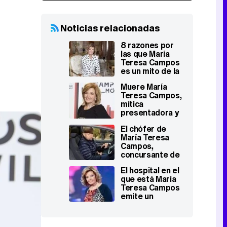
Noticias relacionadas
8 razones por
las que María
Teresa Campos
es un mito de la
televisión
Muere María
Teresa Campos,
mítica
presentadora y
comunicadora, a
El chófer de
los 82 años
María Teresa
Campos,
concursante de
'GH VIP': ¿peligra
El hospital en el
su fichaje por la
que está María
muerte de la
Teresa Campos
periodista?
emite un
comunicado
sobre los
motivos de su