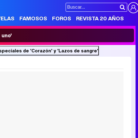
VELAS
FAMOSOS
FOROS
REVISTA 20 AÑOS
 uno'
peciales de 'Corazón' y 'Lazos de sangre'