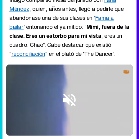
Méndez
, quien, años antes, llegó a pedirle que
abandonase una de sus clases en '
Fama a
bailar
' entonando el ya mítico: "
Mimi, fuera de la
clase. Eres un estorbo para mi vista
, eres un
cuadro. Chao". Cabe destacar que existió
"
reconciliación
" en el plató de 'The Dancer'.
Loaded
:
2.30%
/
Unmute