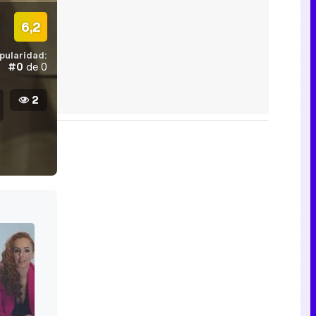
6,2
pularidad:
#0
de 0
2