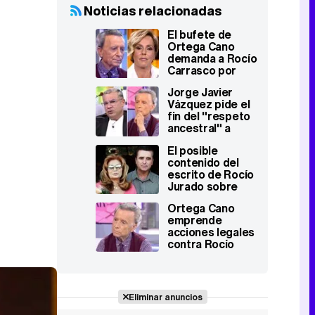
Noticias relacionadas
El bufete de
Ortega Cano
demanda a Rocío
Carrasco por
presuntamente
Jorge Javier
falsificar el
Vázquez pide el
diario de Rocío
fin del "respeto
Jurado
ancestral" a
Ortega Cano:
El posible
"Es una ofensa a
contenido del
la sociedad"
escrito de Rocío
Jurado sobre
Ortega Cano: "Ya
Ortega Cano
me ha dado la
emprende
primera hostia
acciones legales
del día"
contra Rocío
Carrasco: "Rocío
Jurado está
sufriendo por su
maldad"
Eliminar anuncios