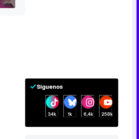
Síguenos
34k
1k
6,4k
258k