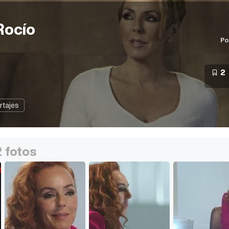
Rocío
Po
2
rtajes
 fotos