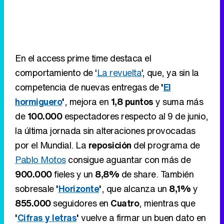
comportamiento de '
La revuelta
', que, ya sin la
competencia de nuevas entregas de
'
El
hormiguero
'
, mejora en
1,8 puntos
y suma más
de
100.000
espectadores respecto al 9 de junio,
la última jornada sin alteraciones provocadas
por el Mundial. La
reposición
del programa de
Pablo Motos
consigue aguantar con más de
900.000
fieles y un
8,8%
de share. También
sobresale
'
Horizonte
'
, que alcanza un
8,1%
y
855.000
seguidores en
Cuatro
, mientras que
'
Cifras y letras
'
vuelve a firmar un buen dato en
La 2
con un
5,4%
y más de
500.000
espectadores.