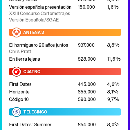
El hormiguero 20 años juntos
937.000
8,8%
Chris Pratt
En tierra lejana
828.000
11,6%
CUATRO
First Dates
445.000
4,6%
Horizonte
855.000
8,1%
Código 10
590.000
9,7%
TELECINCO
First Dates: Summer
854.000
8,0%
Cine 5 estrellas
Exposados
451.000
6,8%
LASEXTA
La Sexta Clave
377.000
4,0%
Campamento Wyo
512.000
4,8%