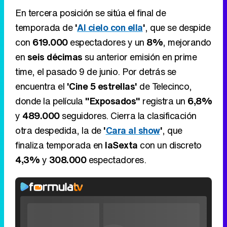
En tercera posición se sitúa el final de
temporada de
'
Al cielo con ella
'
, que se despide
con
619.000
espectadores y un
8%
, mejorando
en
seis décimas
su anterior emisión en prime
time, el pasado 9 de junio. Por detrás se
encuentra el
'Cine 5 estrellas'
de Telecinco,
donde la película
"Exposados"
registra un
6,8%
y
489.000
seguidores. Cierra la clasificación
otra despedida, la de
'
Cara al show
'
, que
finaliza temporada en
laSexta
con un discreto
4,3%
y
308.000
espectadores.
Video
Player
is
Loaded
: