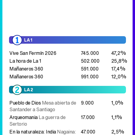
Vive San Fermín 2026
745.000
47,2%
La hora de La 1
502.000
25,8%
Mañaneros 360
591.000
17,4%
Mañaneros 360
991.000
12,0%
LA 2
Pueblo de Dios
Mesa abierta de
9.000
1,0%
Santander a Santiago
Arqueomania
La guerra de
17.000
1,1%
Sertorio
En la naturaleza: India
Nagaina:
47.000
2,5%
Reina de reyes
Agrosfera
32.000
1,7%
El señor de los bosques
Sierra de
26.000
1,3%
Francia, Salamanca
El señor de los bosques
54.000
2,5%
Hoyocasero, Ávila