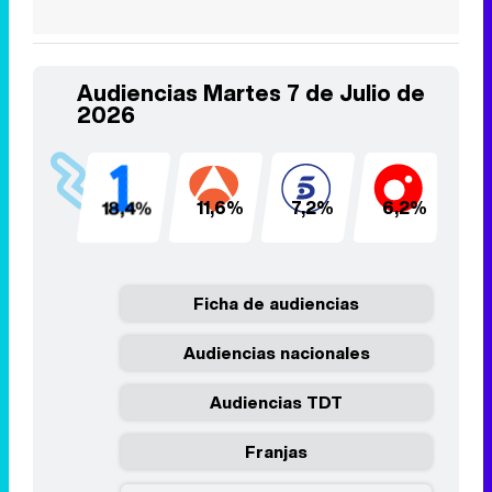
Audiencias Martes 7 de Julio de
2026
18,4%
11,6%
7,2%
6,2%
4
Ficha de audiencias
Audiencias nacionales
Audiencias TDT
Franjas