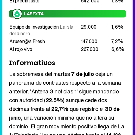
Aruser@s Fresh
147.000
7,2%
Al rojo vivo
267.000
6,6%
Informativos
La sobremesa del martes
7 de julio
deja un
panorama de contrastes respecto a la semana
anterior. 'Antena 3 noticias 1' sigue mandando
con autoridad (
22,5%
) aunque cede dos
décimas frente al
22,7%
que registró el
30 de
junio
, una variación mínima que no altera su
dominio. El gran movimiento positivo llega de La
1: 'Telediario 1' sube una décima hasta el
14,1%
y, sobre todo, el 'Informativo territorial 1' escala
1,2 puntos
, de 13,7% a
14,9%
. En el lado
contrario, 'laSexta noticias 14h' es la que más
retrocede en la franja, con una caída de
2,5