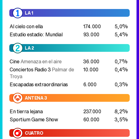
LA 2
Cine
Amenaza en el aire
36.000
0,7%
Conciertos Radio 3
Palmar de
10.000
0,4%
Troya
Escapadas extraordinarias
6.000
0,3%
ANTENA 3
En tierra lejana
237.000
8,2%
Sportium Game Show
60.000
3,5%
CUATRO
En el punto de mira
El negocio
136.000
7,2%
del pelo
TELECINCO
El rey del mando
El verano ya
120.000
4,3%