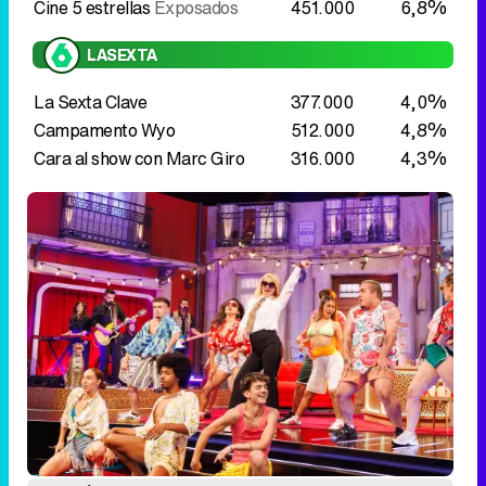
Cara al show con Marc Giro
316.000
4,3%
Henar Álvarez en 'Al cielo con ella'
Late night
'En tierra lejana' mejora 2,5 puntos en el
late night de Antena 3