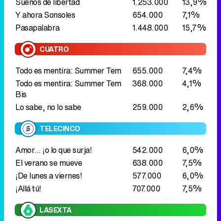
Todo es mentira: Summer Tem
655.000
7,4%
Todo es mentira: Summer Tem
368.000
4,1%
Bis
Lo sabe, no lo sabe
259.000
2,6%
TELECINCO
Amor... ¡o lo que surja!
542.000
6,0%
El verano se mueve
638.000
7,5%
¡De lunes a viernes!
577.000
6,0%
¡Allá tú!
707.000
7,5%
LASEXTA
Zapeando
592.000
6,6%
Más vale tarde
410.000
4,4%
Mañana
Los encierros de San Fermín se estrenan