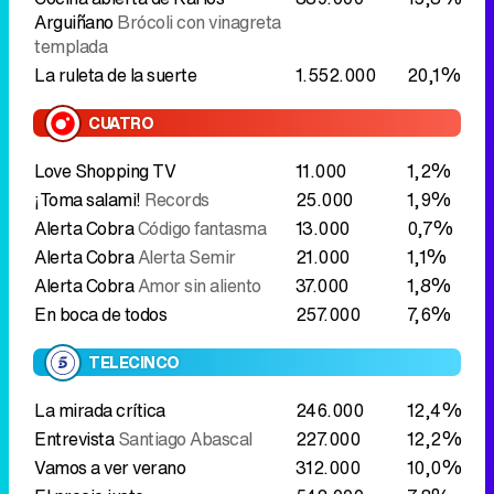
Love Shopping TV
11.000
1,2%
¡Toma salami!
Records
25.000
1,9%
Alerta Cobra
Código fantasma
13.000
0,7%
Alerta Cobra
Alerta Semir
21.000
1,1%
Alerta Cobra
Amor sin aliento
37.000
1,8%
En boca de todos
257.000
7,6%
TELECINCO
La mirada crítica
246.000
12,4%
Entrevista
Santiago Abascal
227.000
12,2%
Vamos a ver verano
312.000
10,0%
El precio justo
542.000
7,8%
LASEXTA
Equipo de investigación
La isla
29.000
1,6%
del dinero