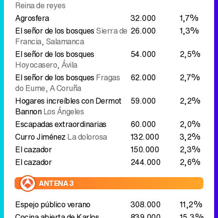
El señor de los bosques
Fragas
62.000
2,7%
do Eume, A Coruña
Hogares increíbles con Dermot
59.000
2,2%
Bannon
Los Ángeles
Escapadas extraordinarias
60.000
2,0%
Curro Jiménez
La dolorosa
132.000
3,2%
El cazador
150.000
2,3%
El cazador
244.000
2,6%
ANTENA 3
Espejo público verano
308.000
11,2%
Cocina abierta de Karlos
839.000
15,3%
Arguiñano
Brócoli con vinagreta
templada
La ruleta de la suerte
1.552.000
20,1%
CUATRO