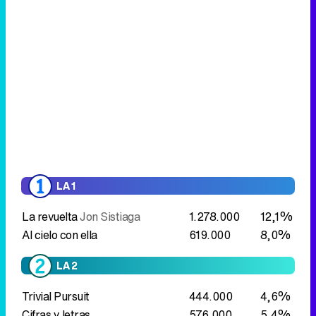
LA 1
La revuelta
Jon Sistiaga
1.278.000
12,1%
Al cielo con ella
619.000
8,0%
LA 2
Trivial Pursuit
444.000
4,6%
Cifras y letras
576.000
5,4%
Versión española presentación
150.000
1,6%
XXIII Concurso Cortometrajes
Versión Española/SGAE
ANTENA 3