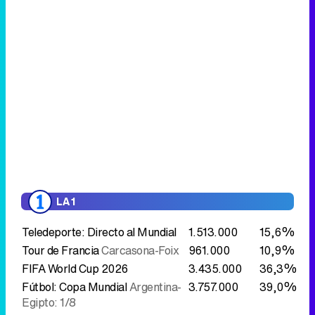
LA 1
Teledeporte: Directo al Mundial
1.513.000
15,6%
Tour de Francia
Carcasona-Foix
961.000
10,9%
FIFA World Cup 2026
3.435.000
36,3%
Fútbol: Copa Mundial
Argentina-
3.757.000
39,0%
Egipto: 1/8
Camino a NY
2.736.000
28,9%
Aquí la Tierra
1.743.000
19,1%
LA 2
Saber y ganar
560.000
6,0%