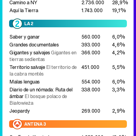
Grandes documentales
393.000
4,6%
Gigantes y salvajes
Gigantes en
366.000
4,2%
tierras sedientas
Territorio salvaje
El territorio de
451.000
5,5%
la cabra montés
Malas lenguas
554.000
6,0%
Diario de un nómada: Ruta del
338.000
3,3%
ámbar
El bosque polaco de
Białowieża
Jeopardy
269.000
2,9%
ANTENA 3
Sueños de libertad
1.253.000
13,9%
Y ahora Sonsoles
654.000
7,1%
Pasapalabra
1.448.000
15,7%
CUATRO