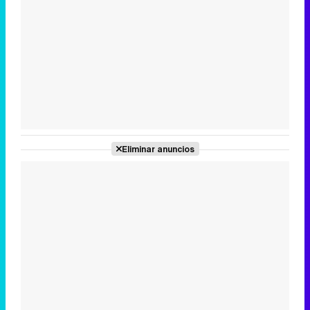
Tráiler en catalán de 'Ravalear', la nueva serie de HBO Max sobre los fondos buitre
Tráiler de la tercera temporada de 'The Walking Dead: Dead City' de AMC+
Eliminar anuncios
Canción ganadora de Eurovisión 2026: DARA con "Bangaranga" por Bulgaria