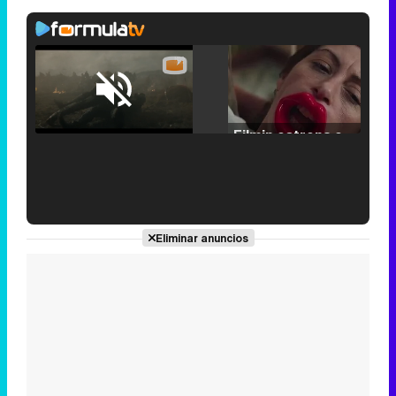
Loaded
:
25.30%
/
Unmute
Filmin estrena el tráiler de 'Millennial Mal', su nueva comedia universitaria de la mano de Lorena Iglesias
'120 Minutos' celebra sus 2.000 programas en Telemadrid con un vídeo del día a día en la redacción
Eliminar anuncios
Tráiler de '33 días', la nueva serie de Atresplayer con Julián Villagrán y José Manuel Poga