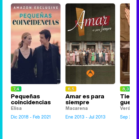
7,4
6,5
8,3
Pequeñas
Amar es para
Tiemp
coincidencias
siempre
guerr
Elisa
Macarena
Verónic
Dic 2018 - Feb 2021
Ene 2013 - Jul 2013
Sep 2017