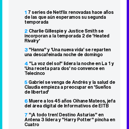
1
7 series de Netflix renovadas hace años
de las que aún esperamos su segunda
temporada
2
Charlie Gillespie y Justice Smith se
incorporan a la temporada 2 de 'Heated
Rivalry'
3
"Hanna" y 'Una nueva vida' se reparten
una descafeinada noche de domingo
4
"La voz del sol" lidera la noche en La 1 y
'Una receta para dos' no convence en
Telecinco
5
Gabriel se venga de Andrés y la salud de
Claudia empieza a preocupar en 'Sueños
de libertad'
6
Muere a los 45 años Oihane Mateos, jefa
del área digital de Informativos de EITB
7
"¡A todo tren! Destino Asturias" en
Antena 3 lidera y "Harry Potter" pincha en
Cuatro