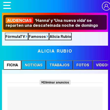
AUDIENCIAS
'Hanna' y 'Una nueva vida' se
reparten una descafeinada noche de domingo
FórmulaTV
Famosos
Alicia Rubio
ALICIA RUBIO
FICHA
NOTICIAS
TRABAJOS
FOTOS
VÍDEOS
Eliminar anuncios