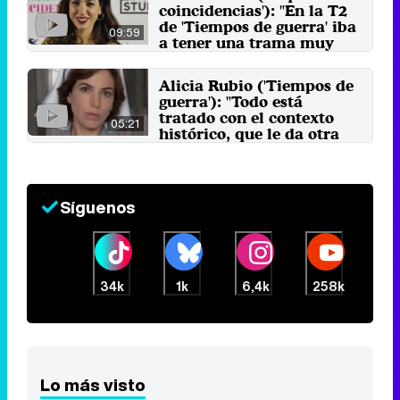
coincidencias'): "En la T2
de 'Tiempos de guerra' iba
09:59
a tener una trama muy
potente"
6 de enero 2019
Alicia Rubio ('Tiempos de
guerra'): "Todo está
tratado con el contexto
05:21
histórico, que le da otra
dimensión"
22 de agosto 2017
Síguenos
34k
1k
6,4k
258k
Lo más visto