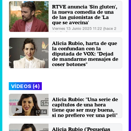
RTVE anuncia 'Sin gluten',
la nueva comedia de una
de las guionistas de 'La
que se avecina'
Viernes 13 Junio 2025 11:22 (hace 2
minutos)
Alicia Rubio, harta de que
la confundan con la
diputada de VOX: "Dejad
de mandarme mensajes de
coser botones"
Miércoles 20 Noviembre 2019 13:28
VÍDEOS (4)
Alicia Rubio: "Una serie de
capítulos de una hora
tiene que ser muy buena,
17:54
si no prefiero ver una peli"
6 de marzo 2021
Alicia Rubio ('Pequeñas