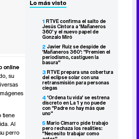
Lo más visto
1
RTVE confirma el salto de
Jesús Cintora a 'Mañaneros
360' y el nuevo papel de
Gonzalo Miró
2
Javier Ruiz se despide de
'Mañaneros 360': "Premien el
periodismo, castiguen la
basura"
o online
3
RTVE prepara una cobertura
do, su
del eclipse solar con una
retransmisión para personas
diversas
ciegas
 imágenes
4
'Ordena tu vida' se estrena
discreto en La 1 y no puede
con "Padre no hay más que
uno"
 tiene
5
Mario Cimarro pide trabajo
ida. Al
pero rechaza los realities:
su perro
"Necesito trabajar como
actor"