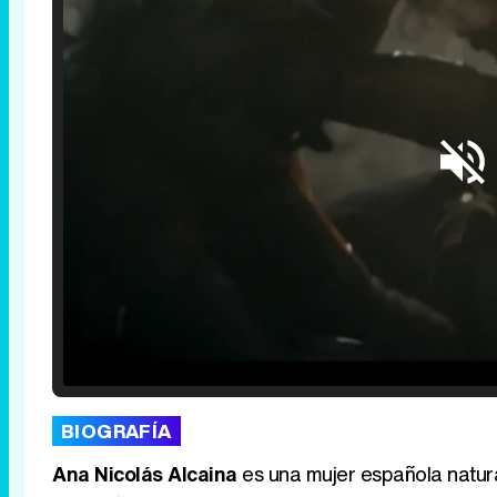
Loaded
:
25.30%
/
Unmute
BIOGRAFÍA
Ana Nicolás Alcaina
es una mujer española natura