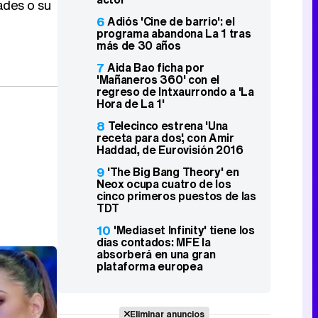
ades o su
6
Adiós 'Cine de barrio': el
programa abandona La 1 tras
más de 30 años
7
Aida Bao ficha por
'Mañaneros 360' con el
regreso de Intxaurrondo a 'La
Hora de La 1'
8
Telecinco estrena 'Una
receta para dos', con Amir
Haddad, de Eurovisión 2016
9
'The Big Bang Theory' en
Neox ocupa cuatro de los
cinco primeros puestos de las
TDT
10
'Mediaset Infinity' tiene los
días contados: MFE la
absorberá en una gran
plataforma europea
Eliminar anuncios