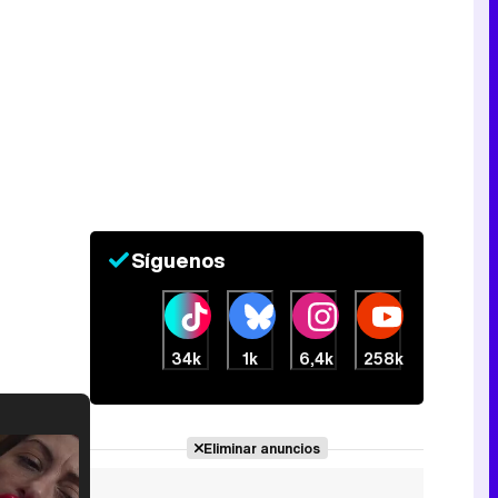
Síguenos
34k
1k
6,4k
258k
Eliminar anuncios