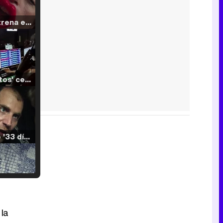
Filmin estrena el tráiler de 'Millennial Mal', su nueva comedia universitaria de la mano de Lorena Iglesias
'120 Minutos' celebra sus 2.000 programas en Telemadrid con un vídeo del día a día en la redacción
Tráiler de '33 días', la nueva serie de Atresplayer con Julián Villagrán y José Manuel Poga
Tráiler en catalán de 'Ravalear', la nueva serie de HBO Max sobre los fondos buitre
 la