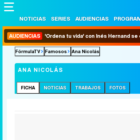
NOTICIAS
SERIES
AUDIENCIAS
PROGRA
AUDIENCIAS
'Ordena tu vida' con Inés Hernand se
FórmulaTV
Famosos
Ana Nicolás
ANA NICOLÁS
FICHA
NOTICIAS
TRABAJOS
FOTOS