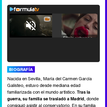
Loaded
:
25.30%
/
Unmute
Filmin estrena el tráiler de 'Millennial Mal', su nueva comedia universitaria de la mano de Lorena Iglesias
'120 Minutos' celebra sus 2.000 programas en Telemadrid con un vídeo del día a día en la redacción
BIOGRAFÍA
Nacida en Sevilla, María del Carmen García
Galisteo, estuvo desde mediana edad
familiarizada con el mundo artístico.
Tras la
Tráiler de '33 días', la nueva serie de Atresplayer con Julián Villagrán y José Manuel Poga
guerra, su familia se trasladó a Madrid
, donde
consiguió asistir al conservatorio. En su familia