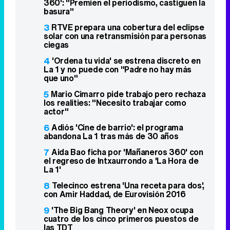
360': "Premien el periodismo, castiguen la
basura"
3
RTVE prepara una cobertura del eclipse
solar con una retransmisión para personas
ciegas
4
'Ordena tu vida' se estrena discreto en
La 1 y no puede con "Padre no hay más
que uno"
5
Mario Cimarro pide trabajo pero rechaza
los realities: "Necesito trabajar como
actor"
6
Adiós 'Cine de barrio': el programa
abandona La 1 tras más de 30 años
7
Aida Bao ficha por 'Mañaneros 360' con
el regreso de Intxaurrondo a 'La Hora de
La 1'
8
Telecinco estrena 'Una receta para dos',
con Amir Haddad, de Eurovisión 2016
9
'The Big Bang Theory' en Neox ocupa
cuatro de los cinco primeros puestos de
las TDT