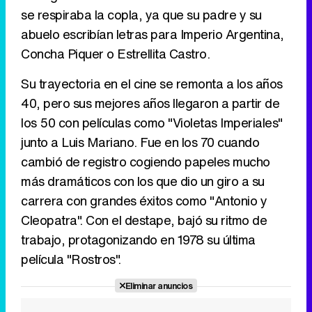
se respiraba la copla, ya que su padre y su
abuelo escribían letras para Imperio Argentina,
Tráiler en catalán de 'Ravalear', la nueva serie de HBO Max sobre los fondos buitre
Concha Piquer o Estrellita Castro.
Su trayectoria en el cine se remonta a los años
40, pero sus mejores años llegaron a partir de
Tráiler de la tercera temporada de 'The Walking Dead: Dead City' de AMC+
los 50 con películas como "Violetas Imperiales"
junto a Luis Mariano. Fue en los 70 cuando
cambió de registro cogiendo papeles mucho
más dramáticos con los que dio un giro a su
Canción ganadora de Eurovisión 2026: DARA con "Bangaranga" por Bulgaria
carrera con grandes éxitos como "Antonio y
Cleopatra". Con el destape, bajó su ritmo de
trabajo, protagonizando en 1978 su última
película "Rostros".
Eliminar anuncios