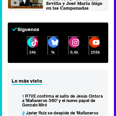
Sevilla y José María íñigo
01:04
en las Campanadas
27 de diciembre 2016
Síguenos
34k
1k
6,4k
258k
Lo más visto
1
RTVE confirma el salto de Jesús Cintora
a 'Mañaneros 360' y el nuevo papel de
Gonzalo Miró
2
Javier Ruiz se despide de 'Mañaneros