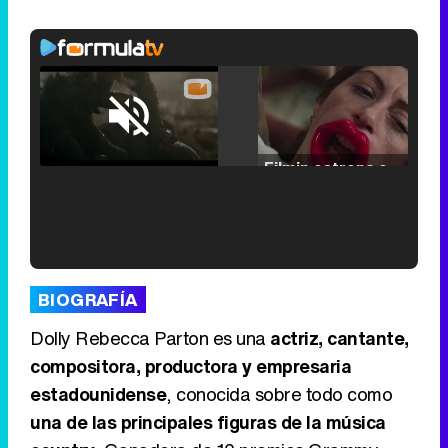
Loaded
:
25.30%
/
Unmute
Filmin estrena el tráiler de 'Millennial Mal', su nueva comedia universitaria de la mano de Lorena Iglesias
'120 Minutos' celebra sus 2.000 programas en Telemadrid con un vídeo del día a día en la redacción
BIOGRAFÍA
Dolly Rebecca Parton es una
actriz, cantante,
compositora, productora y empresaria
estadounidense
, conocida sobre todo como
Tráiler de '33 días', la nueva serie de Atresplayer con Julián Villagrán y José Manuel Poga
una de las principales figuras de la música