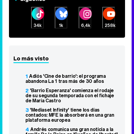
34k
1k
6,4k
258k
Lo más visto
1
Adiós 'Cine de barrio': el programa
abandona La 1 tras más de 30 años
2
'Barrio Esperanza' comienza el rodaje
de su segunda temporada con el fichaje
de María Castro
3
'Mediaset Infinity' tiene los días
contados: MFE la absorberá en una gran
plataforma europea
4
Andrés comunica una gran noticia a la