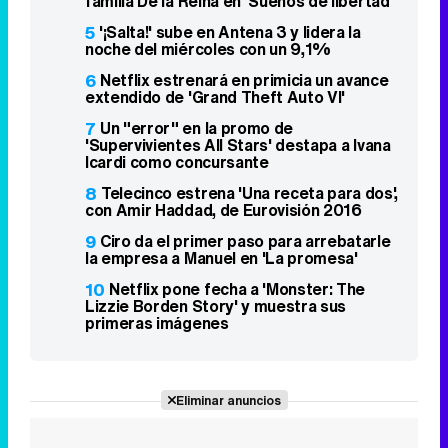
familia De la Reina en 'Sueños de libertad'
5
'¡Salta!' sube en Antena 3 y lidera la
noche del miércoles con un 9,1%
6
Netflix estrenará en primicia un avance
extendido de 'Grand Theft Auto VI'
7
Un "error" en la promo de
'Supervivientes All Stars' destapa a Ivana
Icardi como concursante
8
Telecinco estrena 'Una receta para dos',
con Amir Haddad, de Eurovisión 2016
9
Ciro da el primer paso para arrebatarle
la empresa a Manuel en 'La promesa'
10
Netflix pone fecha a 'Monster: The
Lizzie Borden Story' y muestra sus
primeras imágenes
Eliminar anuncios