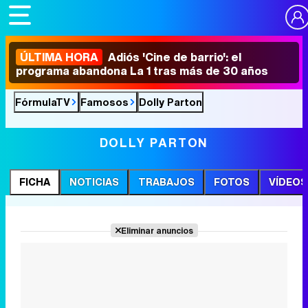
ÚLTIMA HORA
Adiós 'Cine de barrio': el
programa abandona La 1 tras más de 30 años
FórmulaTV
Famosos
Dolly Parton
DOLLY PARTON
FICHA
NOTICIAS
TRABAJOS
FOTOS
VÍDEOS
Eliminar anuncios