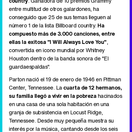
country
. Ganadora de 10 premios Grammy
entre multitud de otros galardones, ha
conseguido que 25 de sus temas lleguen al
Tráiler en catalán de 'Ravalear', la nueva serie de HBO Max sobre los fondos buitre
número 1 de la lista Billboard country.
Ha
compuesto más de 3.000 canciones, entre
ellas la exitosa "I Will Always Love You"
,
convertida en icono mundial por Whitney
Tráiler de la tercera temporada de 'The Walking Dead: Dead City' de AMC+
Houston dentro de la banda sonora de "El
guardaespaldas".
Parton nació el 19 de enero de 1946 en Pittman
Canción ganadora de Eurovisión 2026: DARA con "Bangaranga" por Bulgaria
Center, Tennessee. La
cuarta de 12 hermanos,
su familia llegó a vivir en la pobreza
hacinados
en una casa de una sola habitación en una
granja de subsistencia en Locust Ridge,
Tennessee. Desde muy pequeña muestra su
interés por la música, cantando desde los seis