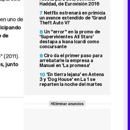
Haddad, de Eurovisión 2016
7
Netflix estrenará en primicia
un avance extendido de 'Grand
 en uno de
Theft Auto VI'
icipando
8
Un "error" en la promo de
e de
'Supervivientes All Stars'
destapa a Ivana Icardi como
concursante
9
Ciro da el primer paso para
" (2011).
arrebatarle la empresa a
s, junto
Manuel en 'La promesa'
10
'En tierra lejana' en Antena
3 y 'Dog House' en La 1 se
reparten la noche del martes
Eliminar anuncios