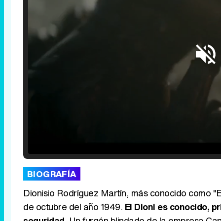
Loaded
:
25.30%
/
Unmute
BIOGRAFÍA
Dionisio Rodríguez Martín, más conocido como "El
de octubre del año 1949.
El Dioni es conocido, p
seguridad
. Un furgón blindado de la empresa Cand