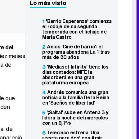
Lo más visto
1
'Barrio Esperanza' comienza
el rodaje de su segunda
temporada con el fichaje de
María Castro
2
Adiós 'Cine de barrio': el
te del
programa abandona La 1 tras
diez meses
más de 30 años
ba de
3
'Mediaset Infinity' tiene los
días contados: MFE la
absorberá en una gran
plataforma europea
4
Andrés comunica una gran
noticia a la familia De la Reina
de que
en 'Sueños de libertad'
rden
5
'¡Salta!' sube en Antena 3 y
lidera la noche del miércoles
con un 9,1%
al del
6
Telecinco estrena 'Una
 apareció
receta para dos', con Amir