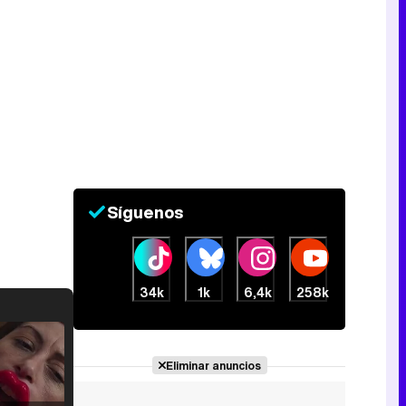
Síguenos
34k
1k
6,4k
258k
Eliminar anuncios