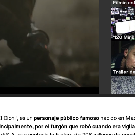
 Dioni", es un
personaje público famoso
nacido en Madr
rincipalmente, por el furgón que robó cuando era vigil
i S.A. que contenía la friolera de 298 millones de pese