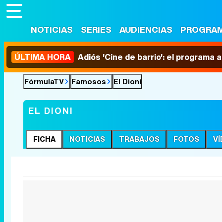
NOTICIAS
SERIES
AUDIENCIAS
PROGRA
ÚLTIMA HORA
Adiós 'Cine de barrio': el programa
FórmulaTV
Famosos
El Dioni
EL DIONI
FICHA
NOTICIAS
TRABAJOS
FOTOS
V