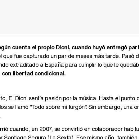
Según cuenta el propio Dioni, cuando huyó entregó par
 el que fue capturado un par de meses más tarde. Pasó 
endo extraditado a España para cumplir lo que le queda
n con libertad condicional.
to, El Dioni sentía pasión por la música. Hasta el punto 
llos se llamó "Todo sobre mi furgón". Sin embargo, una o
.
urrió cuando, en 2007, se convirtió en colaborador habitu
or Santiago Segura (La Sexta). Ese mismo año, también