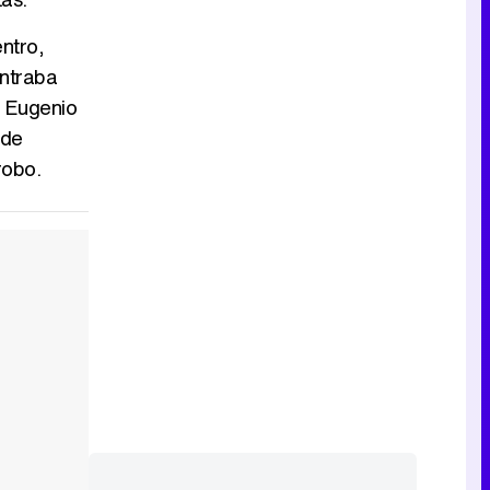
Tráiler de la tercera temporada de 'The Walking Dead: Dead City' de AMC+
ntro,
ontraba
o Eugenio
 de
Canción ganadora de Eurovisión 2026: DARA con "Bangaranga" por Bulgaria
robo.