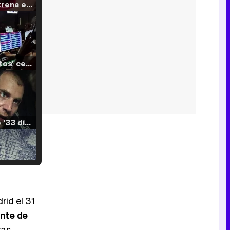
Filmin estrena el tráiler de 'Millennial Mal', su nueva comedia universitaria de la mano de Lorena Iglesias
'120 Minutos' celebra sus 2.000 programas en Telemadrid con un vídeo del día a día en la redacción
Tráiler de '33 días', la nueva serie de Atresplayer con Julián Villagrán y José Manuel Poga
Tráiler en catalán de 'Ravalear', la nueva serie de HBO Max sobre los fondos buitre
id el 31
ante de
tas.