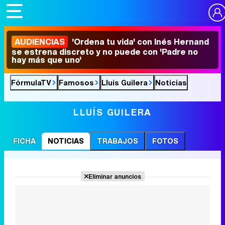
AUDIENCIAS
'Ordena tu vida' con Inés Hernand
se estrena discreto y no puede con 'Padre no
hay más que uno'
FórmulaTV
Famosos
Lluís Guilera
Noticias
LLUÍS GUILERA
FICHA
NOTICIAS
TRABAJOS
FOTOS
Eliminar anuncios