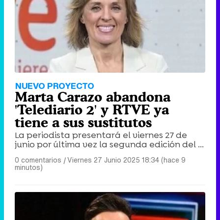
Tráiler de '33 días', la nueva serie de Atresplayer con Julián Villagrán y José Manuel Poga
Tráiler en catalán de 'Ravalear', la nueva serie de HBO Max sobre los fondos buitre
NUEVO PROYECTO
Marta Carazo abandona
'Telediario 2' y RTVE ya
tiene a sus sustitutos
La periodista presentará el viernes 27 de
Tráiler de la tercera temporada de 'The Walking Dead: Dead City' de AMC+
junio por última vez la segunda edición del ...
0 comentarios
|
Viernes 27 Junio 2025 18:34 (hace 9
minutos)
Canción ganadora de Eurovisión 2026: DARA con "Bangaranga" por Bulgaria