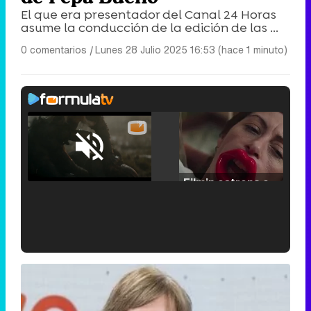
El que era presentador del Canal 24 Horas
asume la conducción de la edición de las ...
0 comentarios
|
Lunes 28 Julio 2025 16:53 (hace 1 minuto)
Loaded
:
25.30%
/
Unmute
Filmin estrena el tráiler de 'Millennial Mal', su nueva comedia universitaria de la mano de Lorena Iglesias
'120 Minutos' celebra sus 2.000 programas en Telemadrid con un vídeo del día a día en la redacción