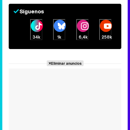
Síguenos
34k
1k
6,4k
258k
Eliminar anuncios