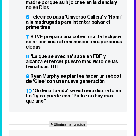
madre porque su hijo cree en la ciencia y
no en Dios
6
Telecinco pasa 'Universo Calleja' y 'Romi'
a la madrugada para intentar salvar el
prime time
7
RTVE prepara una cobertura del eclipse
solar con una retransmisión para personas
ciegas
8
'La que se avecina' sube en FDF y
alcanza el tercer puesto más visto de las
temáticas TDT
9
Ryan Murphy se plantea hacer un reboot
de 'Glee' con una nueva generación
10
'Ordena tu vida' se estrena discreto en
La 1 y no puede con "Padre no hay más
que uno"
Eliminar anuncios