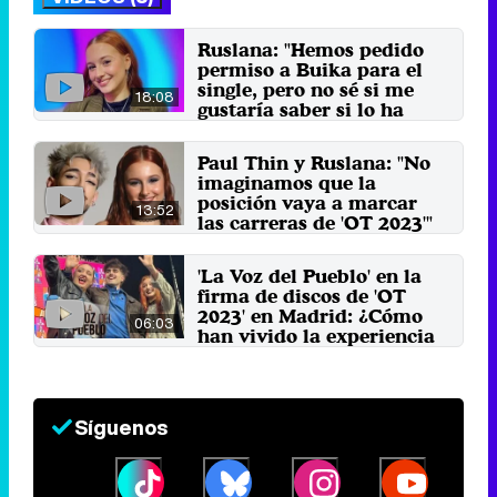
Ruslana: "Hemos pedido
permiso a Buika para el
single, pero no sé si me
18:08
gustaría saber si lo ha
escuchado"
3 de abril 2024
Paul Thin y Ruslana: "No
imaginamos que la
posición vaya a marcar
13:52
las carreras de 'OT 2023'"
21 de febrero 2024
'La Voz del Pueblo' en la
firma de discos de 'OT
2023' en Madrid: ¿Cómo
06:03
han vivido la experiencia
los fans?
31 de enero 2024
Síguenos