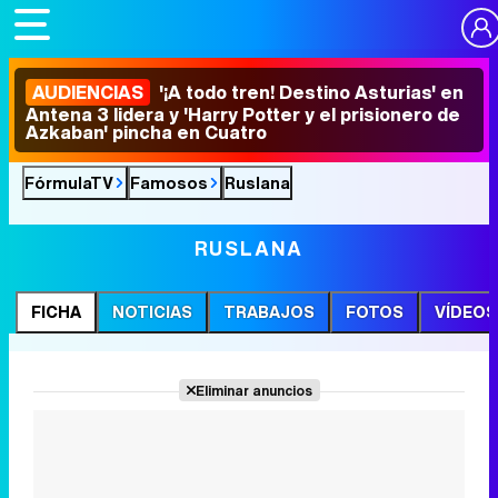
AUDIENCIAS
'¡A todo tren! Destino Asturias' en
Antena 3 lidera y 'Harry Potter y el prisionero de
Azkaban' pincha en Cuatro
FórmulaTV
Famosos
Ruslana
RUSLANA
FICHA
NOTICIAS
TRABAJOS
FOTOS
VÍDEOS
Eliminar anuncios