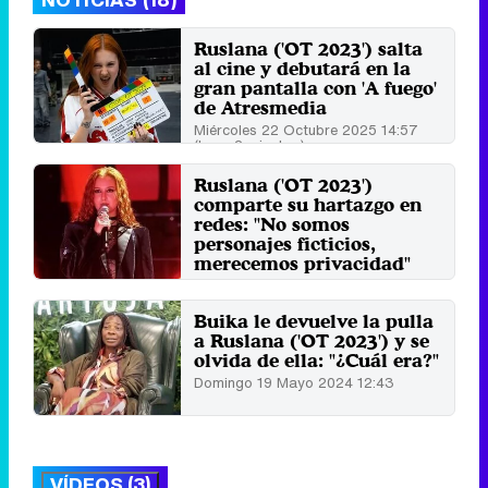
Ruslana ('OT 2023') salta
al cine y debutará en la
gran pantalla con 'A fuego'
de Atresmedia
Miércoles 22 Octubre 2025 14:57
(hace 2 minutos)
Ruslana ('OT 2023')
comparte su hartazgo en
redes: "No somos
personajes ficticios,
merecemos privacidad"
Miércoles 24 Julio 2024 03:56
Buika le devuelve la pulla
a Ruslana ('OT 2023') y se
olvida de ella: "¿Cuál era?"
Domingo 19 Mayo 2024 12:43
VÍDEOS (3)