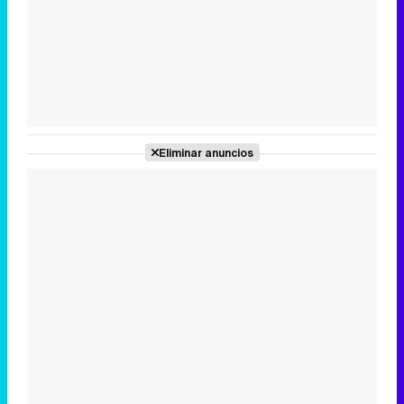
Tráiler en catalán de 'Ravalear', la nueva serie de HBO Max sobre los fondos buitre
Tráiler de la tercera temporada de 'The Walking Dead: Dead City' de AMC+
Eliminar anuncios
Canción ganadora de Eurovisión 2026: DARA con "Bangaranga" por Bulgaria