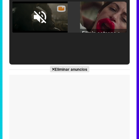
Loaded
:
25.30%
/
Unmute
Filmin estrena el tráiler de 'Millennial Mal', su nueva comedia universitaria de la mano de Lorena Iglesias
'120 Minutos' celebra sus 2.000 programas en Telemadrid con un vídeo del día a día en la redacción
Eliminar anuncios
Tráiler de '33 días', la nueva serie de Atresplayer con Julián Villagrán y José Manuel Poga