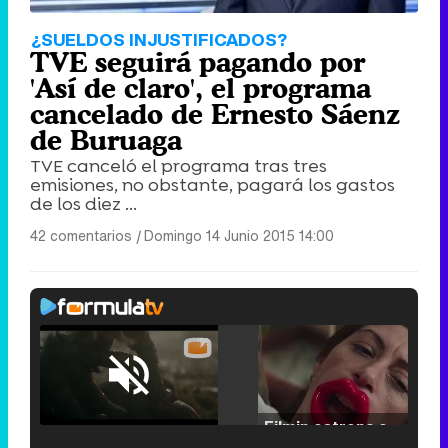
¿SUELDOS INJUSTIFICADOS?
TVE seguirá pagando por
'Así de claro', el programa
cancelado de Ernesto Sáenz
de Buruaga
TVE canceló el programa tras tres
emisiones, no obstante, pagará los gastos
de los diez ...
42 comentarios
|
Domingo 14 Junio 2015 14:00
Loaded
:
25.30%
/
Unmute
Filmin estrena el tráiler de 'Millennial Mal', su nueva comedia universitaria de la mano de Lorena Iglesias