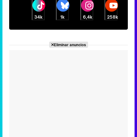
34k
1k
6,4k
258k
Eliminar anuncios