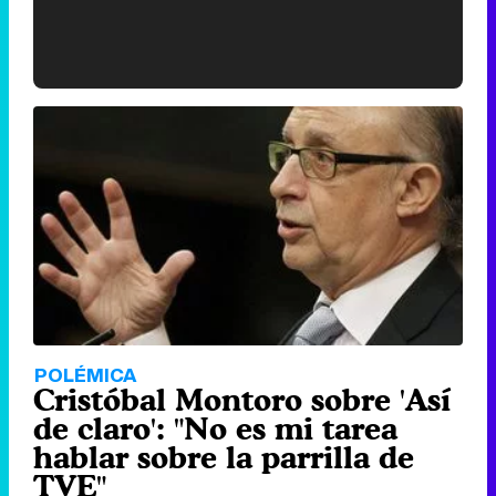
'120 Minutos' celebra sus 2.000 programas en Telemadrid con un vídeo del día a día en la redacción
Tráiler de '33 días', la nueva serie de Atresplayer con Julián Villagrán y José Manuel Poga
Tráiler en catalán de 'Ravalear', la nueva serie de HBO Max sobre los fondos buitre
POLÉMICA
Cristóbal Montoro sobre 'Así
de claro': "No es mi tarea
hablar sobre la parrilla de
TVE"
Tráiler de la tercera temporada de 'The Walking Dead: Dead City' de AMC+