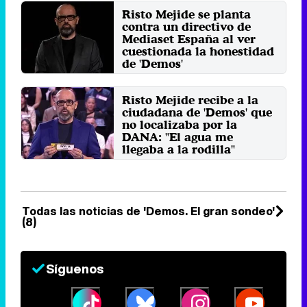
presentador al entrevistar a ...
Risto Mejide se planta
Jueves 5 Diciembre 2024 04:28
contra un directivo de
Mediaset España al ver
cuestionada la honestidad
de 'Demos'
El presentador decidió arrancar la
emisión del programa con un
contundente discurso en ...
Risto Mejide recibe a la
ciudadana de 'Demos' que
Jueves 21 Noviembre 2024 03:03
no localizaba por la
DANA: "El agua me
llegaba a la rodilla"
El presentador de 'Demos. El gran
sondeo' comunicaba la semana
pasada que no habían ...
Jueves 7 Noviembre 2024 11:28
Todas las noticias de 'Demos. El gran sondeo'
(8)
Síguenos