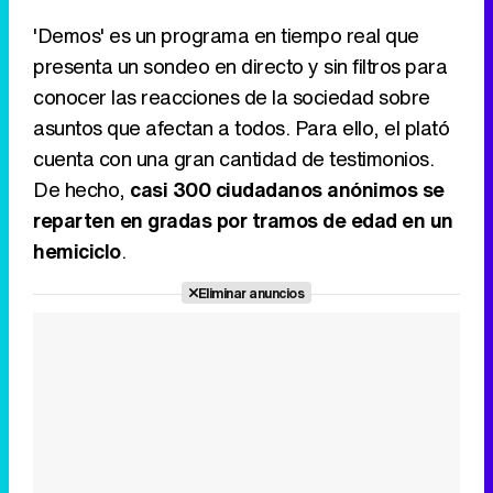
'Demos' es un programa en tiempo real que
presenta un sondeo en directo y sin filtros para
Tráiler de la tercera temporada de 'The Walking Dead: Dead City' de AMC+
conocer las reacciones de la sociedad sobre
asuntos que afectan a todos. Para ello, el plató
cuenta con una gran cantidad de testimonios.
De hecho,
casi 300 ciudadanos anónimos se
Canción ganadora de Eurovisión 2026: DARA con "Bangaranga" por Bulgaria
reparten en gradas por tramos de edad en un
hemiciclo
.
Eliminar anuncios