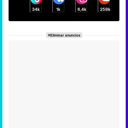
34k
1k
6,4k
258k
Eliminar anuncios