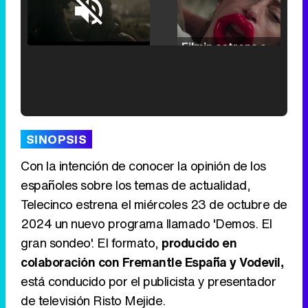
Loaded
:
25.30%
/
Unmute
Filmin estrena el tráiler de 'Millennial Mal', su nueva comedia universitaria de la mano de Lorena Iglesias
'120 Minutos' celebra sus 2.000 programas en Telemadrid con un vídeo del día a día en la redacción
SINOPSIS
Con la intención de conocer la opinión de los
españoles sobre los temas de actualidad,
Telecinco estrena el miércoles 23 de octubre de
Tráiler de '33 días', la nueva serie de Atresplayer con Julián Villagrán y José Manuel Poga
2024 un nuevo programa llamado 'Demos. El
gran sondeo'. El formato,
producido en
colaboración con Fremantle España y Vodevil,
está conducido por el publicista y presentador
Tráiler en catalán de 'Ravalear', la nueva serie de HBO Max sobre los fondos buitre
de televisión Risto Mejide.