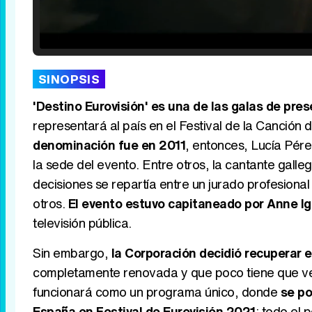
Loaded
:
29.30%
/
Unmute
SINOPSIS
'Destino Eurovisión' es una de las galas de pre
representará al país en el Festival de la Canción 
denominación fue en 2011
, entonces, Lucía Pére
la sede del evento. Entre otros, la cantante gall
decisiones se repartía entre un jurado profesion
otros.
El evento estuvo capitaneado por Anne Ig
televisión pública.
Sin embargo,
la Corporación decidió recuperar
completamente renovada y que poco tiene que ver
funcionará como un programa único, donde
se po
España en Festival de Eurovisión 2021
: todo el 