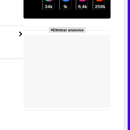
34k
1k
6,4k
258k
Eliminar anuncios