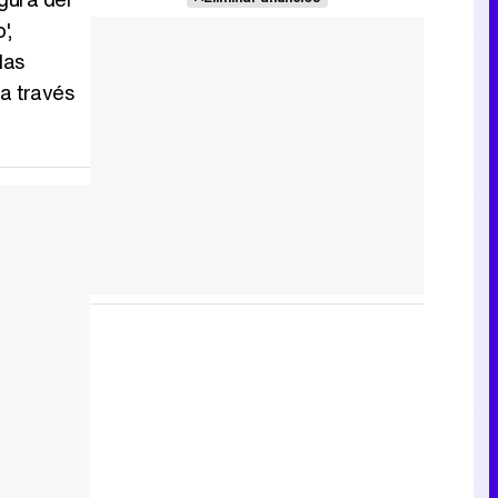
',
las
 a través