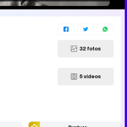
32 fotos
5 vídeos