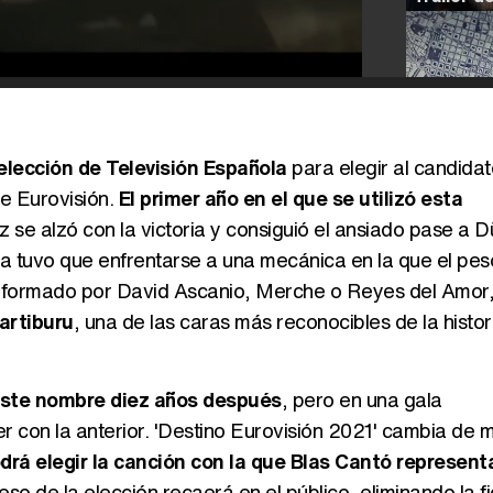
selección de Televisión Española
para elegir al candida
de Eurovisión.
El primer año en el que se utilizó esta
z se alzó con la victoria y consiguió el ansiado pase a D
ega tuvo que enfrentarse a una mecánica en la que el pes
al formado por David Ascanio, Merche o Reyes del Amor,
artiburu
, una de las caras más reconocibles de la histor
 este nombre diez años después
, pero en una gala
 con la anterior. 'Destino Eurovisión 2021' cambia de 
drá elegir la canción con la que Blas Cantó represent
peso de la elección recaerá en el público, eliminando la f