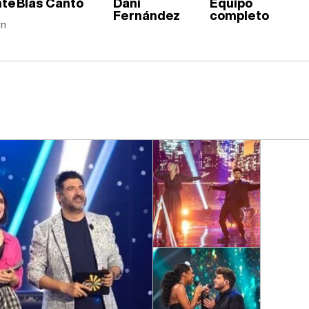
nte
Blas Cantó
Dani
Equipo
Fernández
completo
yn