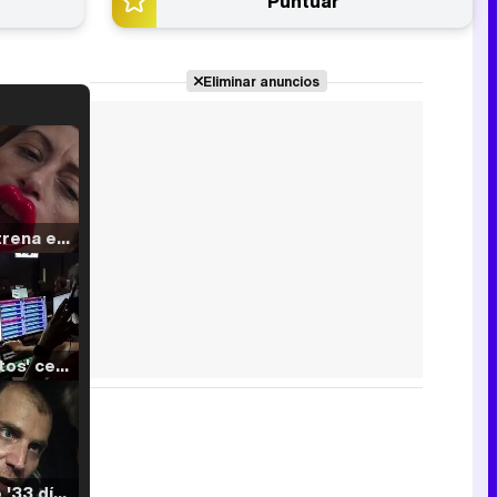
Puntuar
Eliminar anuncios
Filmin estrena el tráiler de 'Millennial Mal', su nueva comedia universitaria de la mano de Lorena Iglesias
'120 Minutos' celebra sus 2.000 programas en Telemadrid con un vídeo del día a día en la redacción
Tráiler de '33 días', la nueva serie de Atresplayer con Julián Villagrán y José Manuel Poga