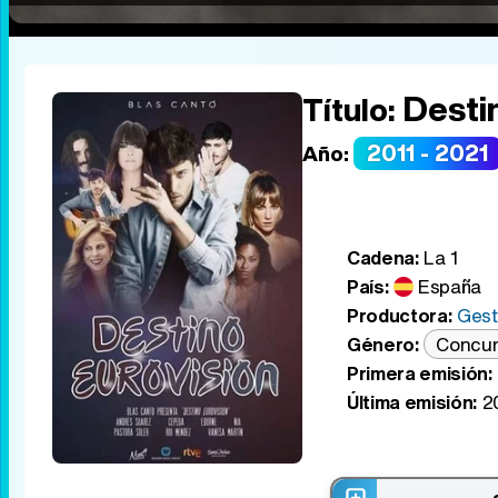
Desti
Título:
2011 - 2021
Año:
Cadena:
La 1
País:
España
Productora:
Gest
Género:
Concur
Primera emisión:
Última emisión:
20