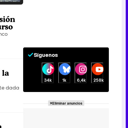
Tráiler en catalán de 'Ravalear', la nueva serie de HBO Max sobre los fondos buitre
sión
urso
inco
Tráiler de la tercera temporada de 'The Walking Dead: Dead City' de AMC+
Síguenos
 la
Canción ganadora de Eurovisión 2026: DARA con "Bangaranga" por Bulgaria
34k
1k
6,4k
258k
nte dada
Eliminar anuncios
a