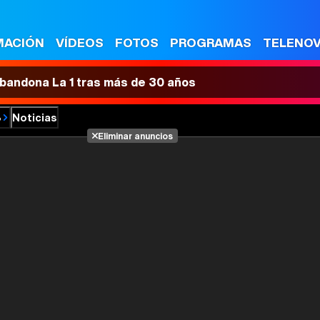
MACIÓN
VÍDEOS
FOTOS
PROGRAMAS
TELENO
 abandona La 1 tras más de 30 años
8
Noticias
Eliminar anuncios