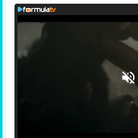
Loaded
:
25.30%
/
Unmute