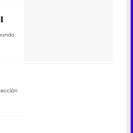
l
 mundo
lección