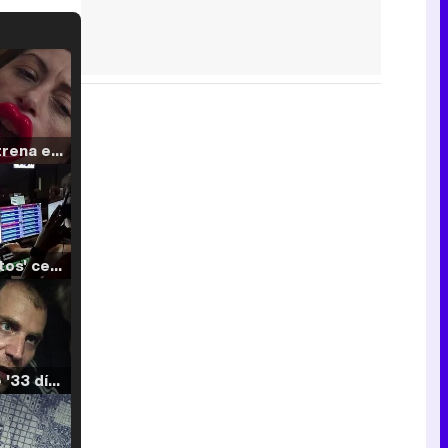
Filmin estrena el tráiler de 'Millennial Mal', su nueva comedia universitaria de la mano de Lorena Iglesias
'120 Minutos' celebra sus 2.000 programas en Telemadrid con un vídeo del día a día en la redacción
Tráiler de '33 días', la nueva serie de Atresplayer con Julián Villagrán y José Manuel Poga