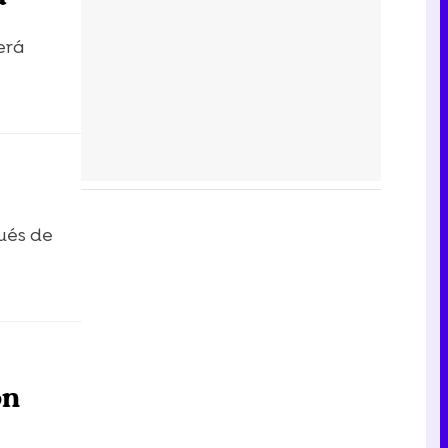
erá
ués de
ón