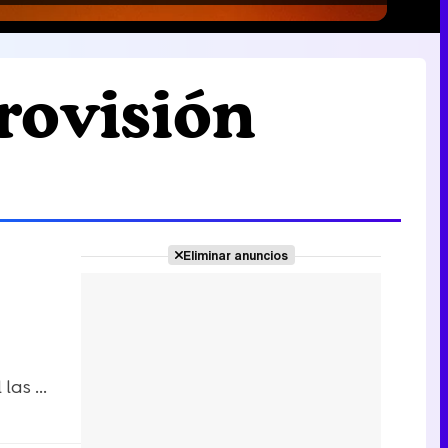
urovisión
Eliminar anuncios
as ...