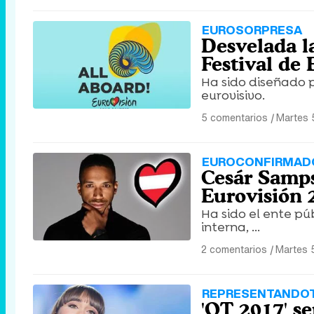
EUROSORPRESA
Desvelada l
Festival de
Ha sido diseñado 
eurovisivo.
5 comentarios
|
Martes 
EUROCONFIRMAD
Cesár Samps
Eurovisión 
Ha sido el ente pú
interna, ...
2 comentarios
|
Martes 
REPRESENTANDO
'OT 2017' se