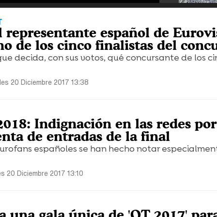
T
El representante español de Eurovi
o de los cinco finalistas del conc
 que decida, con sus votos, qué concursante de los c
les 20 Diciembre 2017 13:38
018: Indignación en las redes por
nta de entradas de la final
 eurofans españoles se han hecho notar especialme
es 20 Diciembre 2017 13:10
 una gala única de 'OT 2017' par