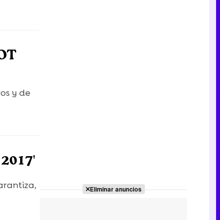
'OT
os y de
 2017'
arantiza,
Eliminar anuncios