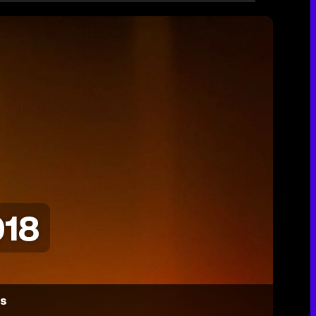
018
es