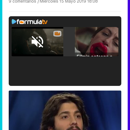
9 comentarios
|
Miércoles 15 Mayo 2019 18:08
Loaded
:
25.30%
/
Unmute
Filmin estrena el tráiler de 'Millennial Mal', su nueva comedia universitaria de la mano de Lorena Iglesias
'120 Minutos' celebra sus 2.000 programas en Telemadrid con un vídeo del día a día en la redacción
Tráiler de '33 días', la nueva serie de Atresplayer con Julián Villagrán y José Manuel Poga