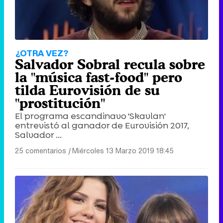
Tráiler en catalán de 'Ravalear', la nueva serie de HBO Max sobre los fondos buitre
¿OTRA VEZ?
Salvador Sobral recula sobre
la "música fast-food" pero
tilda Eurovisión de su
"prostitución"
Tráiler de la tercera temporada de 'The Walking Dead: Dead City' de AMC+
El programa escandinavo 'Skavlan'
entrevistó al ganador de Eurovisión 2017,
Salvador ...
25 comentarios
|
Miércoles 13 Marzo 2019 18:45
Canción ganadora de Eurovisión 2026: DARA con "Bangaranga" por Bulgaria