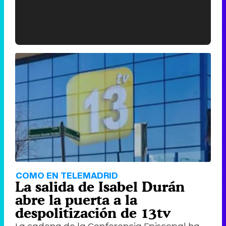
'120 Minutos' celebra sus 2.000 programas en Telemadrid con un vídeo del día a día en la redacción
Tráiler de '33 días', la nueva serie de Atresplayer con Julián Villagrán y José Manuel Poga
Tráiler en catalán de 'Ravalear', la nueva serie de HBO Max sobre los fondos buitre
COMO EN TELEMADRID
La salida de Isabel Durán
abre la puerta a la
despolitización de 13tv
La cadena de la Conferencia Episcopal ha
Tráiler de la tercera temporada de 'The Walking Dead: Dead City' de AMC+