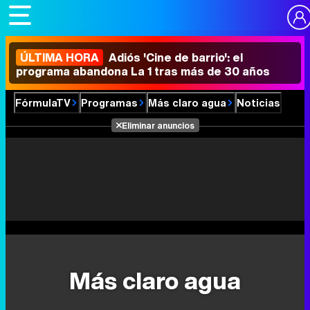
ÚLTIMA HORA
Adiós 'Cine de barrio': el
programa abandona La 1 tras más de 30 años
FórmulaTV
Programas
Más claro agua
Noticias
Eliminar anuncios
Más claro agua