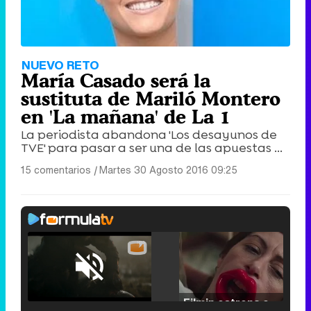
NUEVO RETO
María Casado será la
sustituta de Mariló Montero
en 'La mañana' de La 1
La periodista abandona 'Los desayunos de
TVE' para pasar a ser una de las apuestas ...
15 comentarios
|
Martes 30 Agosto 2016 09:25
Loaded
:
25.30%
/
Unmute
Filmin estrena el tráiler de 'Millennial Mal', su nueva comedia universitaria de la mano de Lorena Iglesias