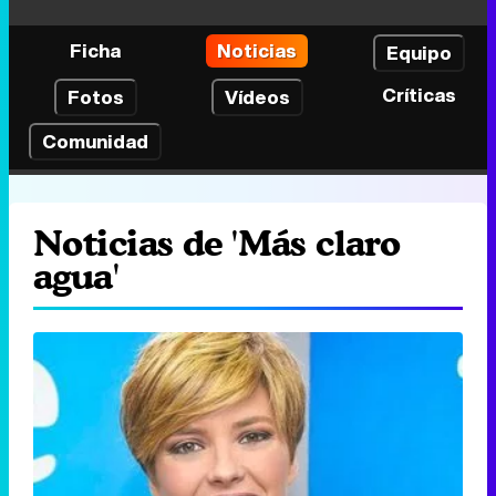
Ficha
Noticias
Equipo
Críticas
Fotos
Vídeos
Comunidad
Noticias de 'Más claro
agua'