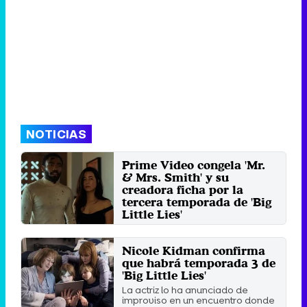
NOTICIAS
Prime Video congela 'Mr.
& Mrs. Smith' y su
creadora ficha por la
tercera temporada de 'Big
Little Lies'
La segunda temporada de la
serie de Amazon queda en el aire,
Nicole Kidman confirma
mientras que lo nuevo del ...
que habrá temporada 3 de
Viernes 12 Septiembre 2025 13:13
(ahora)
'Big Little Lies'
La actriz lo ha anunciado de
improviso en un encuentro donde