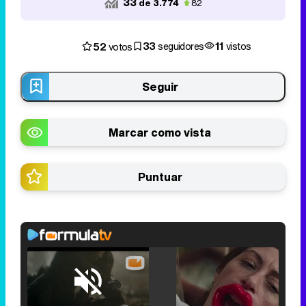
33
de 3.774
82
33
11
52
seguidores
vistos
votos
Seguir
Marcar como vista
Puntuar
Loaded
:
25.30%
/
Unmute