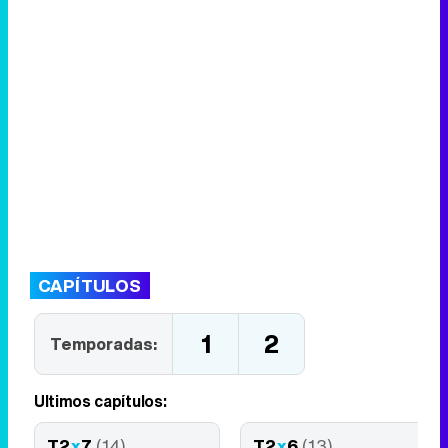
CAPÍTULOS
1
2
Temporadas:
Últimos capítulos:
T2
x
7
(14)
T2
x
6
(13)