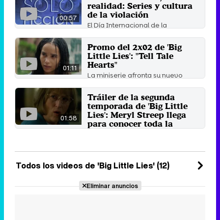
realidad: Series y cultura
de la violación
00:57
El Día Internacional de la
Eliminación de la Violencia contra
la Mujer tiene como lema ...
Promo del 2x02 de 'Big
25 de noviembre 2019
Little Lies': "Tell Tale
Hearts"
01:11
La miniserie afronta su nuevo
episodio con una posible fractura
del grupo de madres. 'Big ...
Tráiler de la segunda
12 de junio 2019
temporada de 'Big Little
Lies': Meryl Streep llega
01:58
para conocer toda la
verdad
La serie protagonizada por Reese
Witherspoon y Nicole Kidman,
entre otras, regresa el ...
Todos los videos de 'Big Little Lies' (12)
11 de mayo 2019
Eliminar anuncios