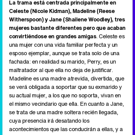
La trama está centrada principalmente en
Tráiler de la tercera temporada de 'The Walking Dead: Dead City' de AMC+
Celeste (Nicole Kidman), Madeline (Reese
Witherspoon) y Jane (Shailene Woodley), tres
mujeres bastante diferentes pero que acaban
convirtiéndose en grandes amigas
. Celeste es
Canción ganadora de Eurovisión 2026: DARA con "Bangaranga" por Bulgaria
una mujer con una vida familiar perfecta y un
esposo ejemplar, aunque se trata solo de una
fachada: en realidad su marido, Perry, es un
maltratador al que ella no deja de justificar.
Madeline es una madre atrevida, divertida, que
se verá obligada a soportar que su exmarido y
su actual mujer, a los que no soporta, vivan en
el mismo vecindario que ella. En cuanto a Jane,
se trata de una madre soltera recién llegada,
cuya presencia irá desatando los
acontecimientos que las conducirán a ellas, y a