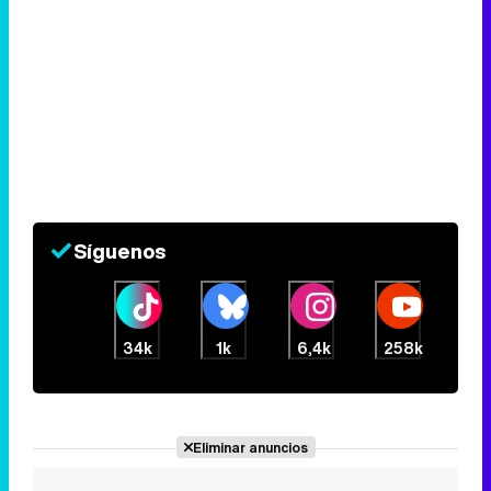
Síguenos
34k
1k
6,4k
258k
Eliminar anuncios