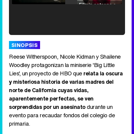
Filmin estrena el tráiler de 'Millennial Mal', su nueva comedia universitaria de la mano de Lorena Iglesias
'120 Minutos' celebra sus 2.000 programas en Telemadrid con un vídeo del día a día en la redacción
SINOPSIS
Reese Witherspoon, Nicole Kidman y Shailene
Woodley protagonizan la miniserie 'Big Little
Lies', un proyecto de HBO que
relata la oscura
Tráiler de '33 días', la nueva serie de Atresplayer con Julián Villagrán y José Manuel Poga
y misteriosa historia de varias madres del
norte de California cuyas vidas,
aparentemente perfectas, se ven
sorprendidas por un asesinato
durante un
Tráiler en catalán de 'Ravalear', la nueva serie de HBO Max sobre los fondos buitre
evento para recaudar fondos del colegio de
primaria.