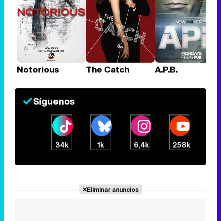
Notorious
The Catch
A.P.B.
Síguenos
34k
1k
6,4k
258k
Eliminar anuncios