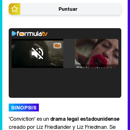
Puntuar
Loaded
:
25.30%
/
Unmute
Filmin estrena el tráiler de 'Millennial Mal', su nueva comedia universitaria de la mano de Lorena Iglesias
'120 Minutos' celebra sus 2.000 programas en Telemadrid con un vídeo del día a día en la redacción
SINOPSIS
'Conviction' es un
drama legal estadounidense
creado por Liz Friedlander y Liz Friedman. Se