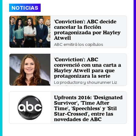
NOTICIAS
'Conviction': ABC decide
cancelar la ficción
protagonizada por Hayley
Atwell
ABC emitirá los capítulos
restantes de la primera
temporada aunque no renovará
la ...
'Conviction': ABC
Jueves 10 Noviembre 2016 12:22
convenció con una carta a
Hayley Atwell para que
protagonizara la serie
La productora y showrunner Liz
Friendland constitutye un gran
ejemplo de lo lejos que ...
Upfronts 2016: 'Designated
Martes 4 Octubre 2016 10:12
Survivor', 'Time After
Time', 'Speechless' y 'Stil
Star-Crossed', entre las
novedades de ABC
Te contamos cómo quedará la
parrilla de ABC de cara a la
temporada 2016/17.