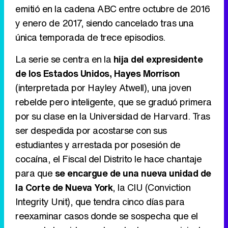
emitió en la cadena ABC entre octubre de 2016
Tráiler de '33 días', la nueva serie de Atresplayer con Julián Villagrán y José Manuel Poga
y enero de 2017, siendo cancelado tras una
única temporada de trece episodios.
La serie se centra en la
hija del expresidente
Tráiler en catalán de 'Ravalear', la nueva serie de HBO Max sobre los fondos buitre
de los Estados Unidos, Hayes Morrison
(interpretada por Hayley Atwell), una joven
rebelde pero inteligente, que se graduó primera
por su clase en la Universidad de Harvard. Tras
Tráiler de la tercera temporada de 'The Walking Dead: Dead City' de AMC+
ser despedida por acostarse con sus
estudiantes y arrestada por posesión de
cocaína, el Fiscal del Distrito le hace chantaje
para que
se encargue de una nueva unidad de
Canción ganadora de Eurovisión 2026: DARA con "Bangaranga" por Bulgaria
la Corte de Nueva York
, la CIU (Conviction
Integrity Unit), que tendra cinco días para
reexaminar casos donde se sospecha que el