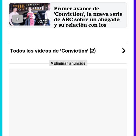
Carter' con este drama ...
Primer avance de
18 de mayo 2016
'Conviction', la nueva serie
de ABC sobre un abogado
00:13
y su relación con los
medios de comunicación
Protagonizada por Hayley Atwell y
Eddie Chill, la nueva ficción de
ABC es un drama que ...
Todos los videos de 'Conviction' (2)
13 de mayo 2016
Eliminar anuncios