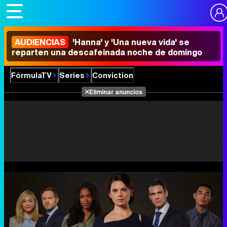
AUDIENCIAS
'Hanna' y 'Una nueva vida' se
reparten una descafeinada noche de domingo
FórmulaTV
Series
Conviction
Eliminar anuncios