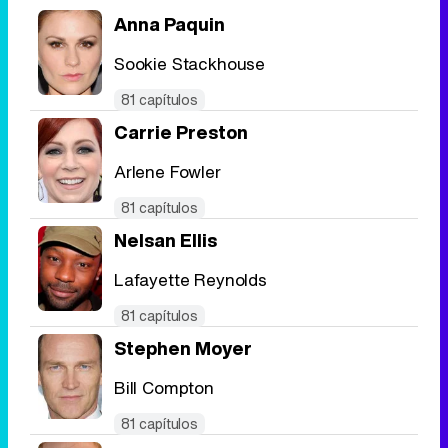
Anna Paquin
Sookie Stackhouse
Tráiler en catalán de 'Ravalear', la nueva serie de HBO Max sobre los fondos buitre
81 capítulos
Carrie Preston
Arlene Fowler
Tráiler de la tercera temporada de 'The Walking Dead: Dead City' de AMC+
81 capítulos
Nelsan Ellis
Lafayette Reynolds
Canción ganadora de Eurovisión 2026: DARA con "Bangaranga" por Bulgaria
81 capítulos
Stephen Moyer
Bill Compton
81 capítulos