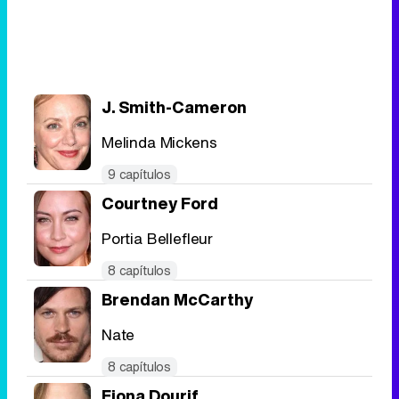
J. Smith-Cameron
Melinda Mickens
9 capítulos
Courtney Ford
Portia Bellefleur
8 capítulos
Brendan McCarthy
Nate
8 capítulos
Fiona Dourif