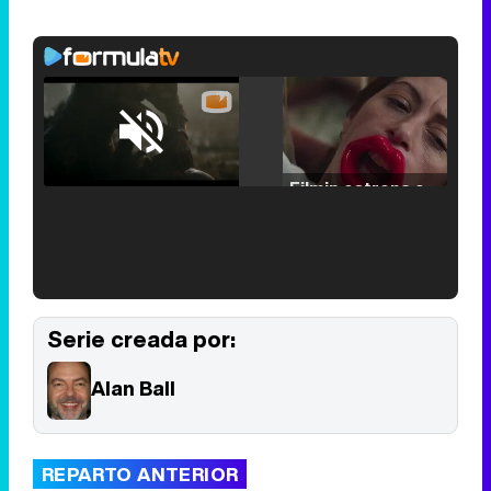
Loaded
:
25.30%
/
Unmute
Filmin estrena el tráiler de 'Millennial Mal', su nueva comedia universitaria de la mano de Lorena Iglesias
'120 Minutos' celebra sus 2.000 programas en Telemadrid con un vídeo del día a día en la redacción
Serie creada por:
Alan Ball
Tráiler de '33 días', la nueva serie de Atresplayer con Julián Villagrán y José Manuel Poga
REPARTO ANTERIOR