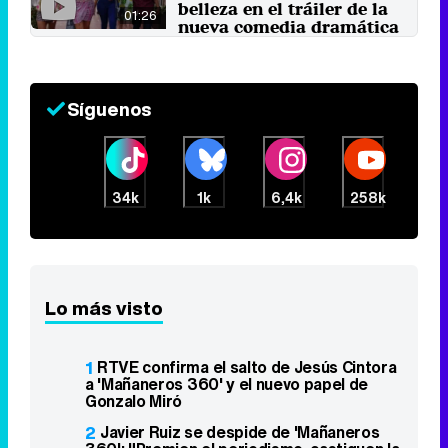
belleza en el tráiler de la
01:26
nueva comedia dramática
de TNT
4 de abril 2017
Síguenos
34k
1k
6,4k
258k
Lo más visto
1
RTVE confirma el salto de Jesús Cintora
a 'Mañaneros 360' y el nuevo papel de
Gonzalo Miró
2
Javier Ruiz se despide de 'Mañaneros