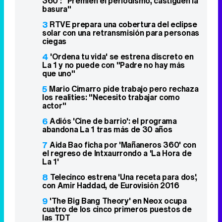
360': "Premien el periodismo, castiguen la
basura"
3
RTVE prepara una cobertura del eclipse
solar con una retransmisión para personas
ciegas
4
'Ordena tu vida' se estrena discreto en
La 1 y no puede con "Padre no hay más
que uno"
5
Mario Cimarro pide trabajo pero rechaza
los realities: "Necesito trabajar como
actor"
6
Adiós 'Cine de barrio': el programa
abandona La 1 tras más de 30 años
7
Aida Bao ficha por 'Mañaneros 360' con
el regreso de Intxaurrondo a 'La Hora de
La 1'
8
Telecinco estrena 'Una receta para dos',
con Amir Haddad, de Eurovisión 2016
9
'The Big Bang Theory' en Neox ocupa
cuatro de los cinco primeros puestos de
las TDT