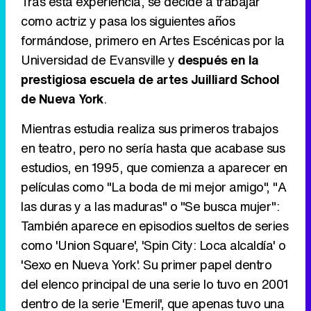
Tras esta experiencia, se decide a trabajar
como actriz y pasa los siguientes años
formándose, primero en Artes Escénicas por la
Tráiler en catalán de 'Ravalear', la nueva serie de HBO Max sobre los fondos buitre
Universidad de Evansville y
después en la
prestigiosa escuela de artes Juilliard School
de Nueva York
.
Tráiler de la tercera temporada de 'The Walking Dead: Dead City' de AMC+
Mientras estudia realiza sus primeros trabajos
en teatro, pero no sería hasta que acabase sus
estudios, en 1995, que comienza a aparecer en
películas como "La boda de mi mejor amigo", "A
Canción ganadora de Eurovisión 2026: DARA con "Bangaranga" por Bulgaria
las duras y a las maduras" o "Se busca mujer":
También aparece en episodios sueltos de series
como 'Union Square', 'Spin City: Loca alcaldía' o
'Sexo en Nueva York'. Su primer papel dentro
del elenco principal de una serie lo tuvo en 2001
dentro de la serie 'Emeril', que apenas tuvo una