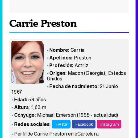
Carrie Preston
Nombre:
Carrie
Apellidos:
Preston
Profesión:
Actriz
Origen:
Macon (Georgia)
,
Estados
Unidos
Fecha de nacimiento:
21 Junio
1967
Edad:
59 años
Altura:
1,63 m
Cónyuge:
Michael Emerson
(1998 - actualidad)
Redes sociales:
Twitter
Facebook
Instagram
Perfil de Carrie Preston en eCartelera