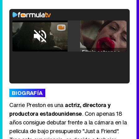
Loaded
:
25.30%
/
Unmute
Filmin estrena el tráiler de 'Millennial Mal', su nueva comedia universitaria de la mano de Lorena Iglesias
'120 Minutos' celebra sus 2.000 programas en Telemadrid con un vídeo del día a día en la redacción
BIOGRAFÍA
Carrie Preston es una
actriz, directora y
productora estadounidense
. Con apenas 18
años consigue debutar frente a la cámara en la
Tráiler de '33 días', la nueva serie de Atresplayer con Julián Villagrán y José Manuel Poga
película de bajo presupuesto "Just a Friend".